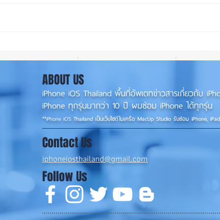
iOS 27 ทำ iPhone จอใหญ่ขึ้น
ลือ! 
น่าใช้กว่าเดิม หลายแอปรองรับ
📱
แนวนอนเต็มรูปแบบ! 📱✨
ABOUT US
iPhone iOS Thailand พื้นที่อัพเดทข่าวสารเกี่ยวกับ 
iPhone ทุกรุ่นมากว่า 10 ปี ผมซ่อม iPhone ได้ทุกรุ่น
**
iPhone iOS
Thailand เป็นเว็บไซต์ในเครือ MacUp Studio รับซ่อม iPhone, iPa
Contact Us
iphoneiosthailand@gmail.com
Follow Us