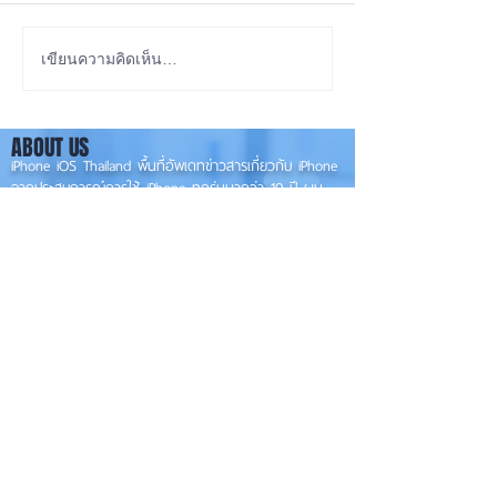
เทียบกันให้ชัดๆ! ส่องคาด
รอดปาฏิหาริย์ iP
เขียนความคิดเห็น…
การณ์สเปก iPhone 18 Pro
Pro Max ตกจากฟ้า
👀📱✨
📱
ABOUT US
iPhone iOS Thailand พื้นที่อัพเดทข่าวสารเกี่ยวกับ iPhone
จากประสบการณ์การใช้ iPhone ทุกรุ่นมากว่า 10 ปี ผม
ซ่อม iPhone ได้ทุกรุ่น
**
iPhone iOS
Thailand เป็นเว็บไซต์ในเครือ MacUp Studio รับซ่อม iPhone, iPad,
iMac, Macbook ทุกรุ่นทุกอาการ
Contact Us
iphoneiosthailand@gmail.com
Follow Us
HOME
NEWS
TRENDS
MACUP STUDIO
KNOWLEDGE
EV Cars
เรื่องเด่น
General
งานซ่อมต่างๆ
Os / iOs
Fashion
แอดอยากบอก
iT
Android
ข่าว iPhone
Food
ซ่อมการ์ดจอ
Health