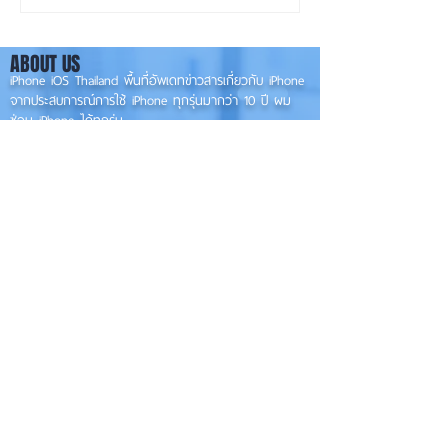
ใหม่ พร้อมแก้บั๊กชุดใหญ่
เกรดน้อย แต่ราคาจ
เตรียมความพร้อมก่อนปล่อย
กลับมาเล็ง iPhon
ABOUT US
เวอร์ชันเต็ม! 📱
รุ่นเก่า 📱🤳
iPhone iOS Thailand พื้นที่อัพเดทข่าวสารเกี่ยวกับ iPhone
จากประสบการณ์การใช้ iPhone ทุกรุ่นมากว่า 10 ปี ผม
ซ่อม iPhone ได้ทุกรุ่น
**
iPhone iOS
Thailand เป็นเว็บไซต์ในเครือ MacUp Studio รับซ่อม iPhone, iPad,
iMac, Macbook ทุกรุ่นทุกอาการ
Contact Us
iphoneiosthailand@gmail.com
Follow Us
HOME
NEWS
TRENDS
MACUP STUDIO
KNOWLEDGE
EV Cars
เรื่องเด่น
General
งานซ่อมต่างๆ
Os / iOs
Fashion
แอดอยากบอก
iT
Android
ข่าว iPhone
Food
ซ่อมการ์ดจอ
Health
About Us
Sports
Food
อะไหล่ช่าง
Beauty
เครื่องมือสอง
HOW TO
VIDEO
จัดเต็ม!!
เกี่ยวกับเรา