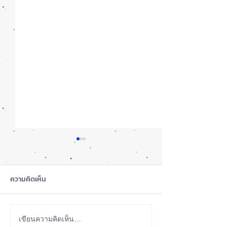
ความคิดเห็น
iOS 27 Beta 4 เพิ่มฟีเจอร์
ลือ! iPhone 18 P
เขียนความคิดเห็น…