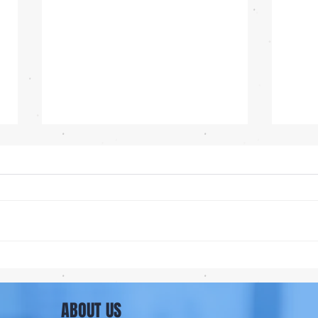
iOS 27 ทำ iPhone จอใหญ่ขึ้น
ลือ! 
น่าใช้กว่าเดิม หลายแอปรองรับ
📱
แนวนอนเต็มรูปแบบ! 📱✨
ABOUT US