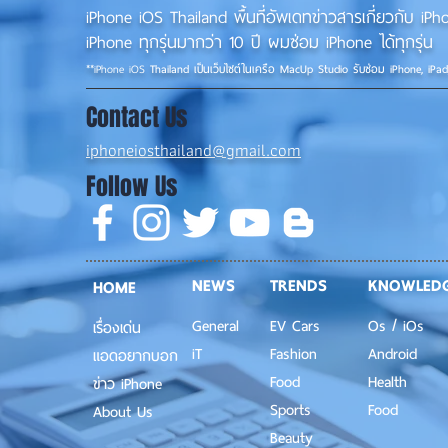
iPhone iOS Thailand พื้นที่อัพเดทข่าวสารเกี่ยวกับ 
iPhone ทุกรุ่นมากว่า 10 ปี ผมซ่อม iPhone ได้ทุกรุ่น
**
iPhone iOS
Thailand เป็นเว็บไซต์ในเครือ MacUp Studio รับซ่อม iPhone, iPa
Contact Us
iphoneiosthailand@gmail.com
Follow Us
NEWS
TRENDS
KNOWLED
HOME
General
EV Cars
Os / iOs
เรื่องเด่น
iT
Fashion
Android
แอดอยากบอก
Food
Health
ข่าว iPhone
Sports
Food
About Us
Beauty