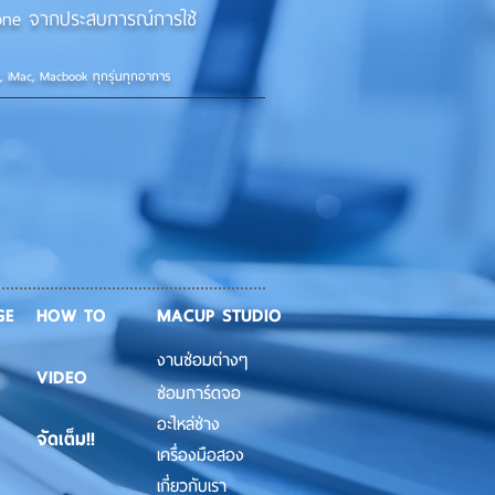
iPhone จากประสบการณ์การใช้
d, iMac, Macbook ทุกรุ่นทุกอาการ
GE
HOW TO
MACUP STUDIO
งานซ่อมต่างๆ
VIDEO
ซ่อมการ์ดจอ
อะไหล่ช่าง
จัดเต็ม!!
เครื่องมือสอง
เกี่ยวกับเรา