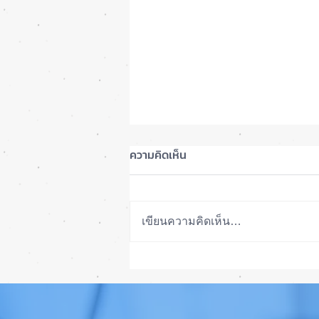
ความคิดเห็น
เขียนความคิดเห็น…
รอดปาฏิหาริย์ iPhone 17 Pro
Max ตกจากฟ้าไม่พัง! ⚡📱