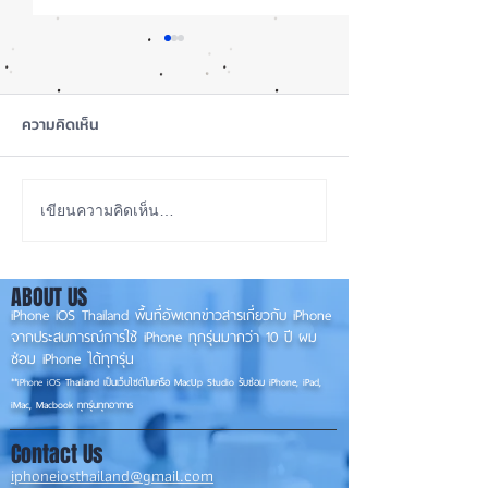
ความคิดเห็น
iOS 27 Beta 4 เพิ่มฟีเจอร์
ลือ! iPhone 18 P
เขียนความคิดเห็น…
ใหม่ พร้อมแก้บั๊กชุดใหญ่
เกรดน้อย แต่ราคาจ
เตรียมความพร้อมก่อนปล่อย
กลับมาเล็ง iPhon
ABOUT US
เวอร์ชันเต็ม! 📱
รุ่นเก่า 📱🤳
iPhone iOS Thailand พื้นที่อัพเดทข่าวสารเกี่ยวกับ iPhone
จากประสบการณ์การใช้ iPhone ทุกรุ่นมากว่า 10 ปี ผม
ซ่อม iPhone ได้ทุกรุ่น
**
iPhone iOS
Thailand เป็นเว็บไซต์ในเครือ MacUp Studio รับซ่อม iPhone, iPad,
iMac, Macbook ทุกรุ่นทุกอาการ
Contact Us
iphoneiosthailand@gmail.com