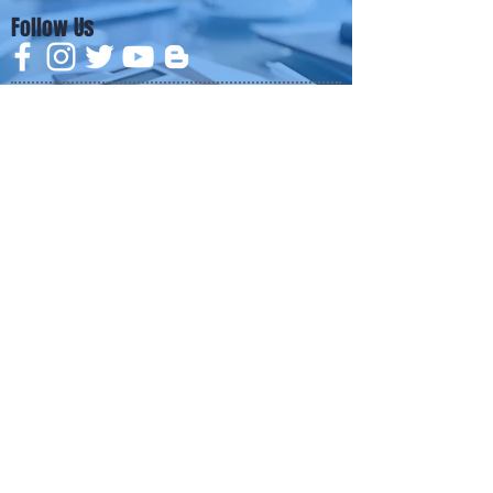
Follow Us
HOME
NEWS
TRENDS
MACUP STUDIO
KNOWLEDGE
EV Cars
เรื่องเด่น
General
งานซ่อมต่างๆ
Os / iOs
Fashion
แอดอยากบอก
iT
Android
ข่าว iPhone
Food
ซ่อมการ์ดจอ
Health
About Us
Sports
Food
อะไหล่ช่าง
Beauty
เครื่องมือสอง
HOW TO
VIDEO
จัดเต็ม!!
เกี่ยวกับเรา