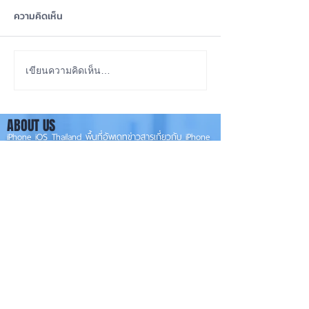
ความคิดเห็น
iOS 27 ทำ iPhone จอใหญ่
ลือ! iPhone 18e จ
เขียนความคิดเห็น…
ขึ้น น่าใช้กว่าเดิม หลายแอปร
RAM! 📱
องรับแนวนอนเต็มรูปแบบ! 📱
ABOUT US
✨
iPhone iOS Thailand พื้นที่อัพเดทข่าวสารเกี่ยวกับ iPhone
จากประสบการณ์การใช้ iPhone ทุกรุ่นมากว่า 10 ปี ผม
ซ่อม iPhone ได้ทุกรุ่น
**
iPhone iOS
Thailand เป็นเว็บไซต์ในเครือ MacUp Studio รับซ่อม iPhone, iPad,
iMac, Macbook ทุกรุ่นทุกอาการ
Contact Us
iphoneiosthailand@gmail.com
Follow Us
HOME
NEWS
TRENDS
MACUP STUDIO
KNOWLEDGE