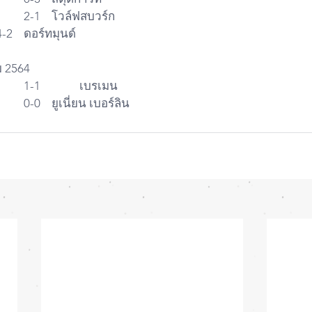
21:30  โฮฟเฟ่นไฮม์      	2-1   	โวล์ฟสบวร์ก     
00:30  บาเยิร์น            	4-2   	ดอร์ทมุนด์    
ม 2564
21:30  คโลญจน์   		1-1   		เบรเมน     
00:00  บีเลเฟลด์  		0-0   	ยูเนี่ยน เบอร์ลิน  