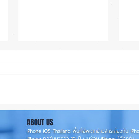
iOS 27 Beta 4 เพิ่มฟีเจอร์ใหม่
ลือ!
พร้อมแก้บั๊กชุดใหญ่ เตรียมความ
น้อย 
พร้อมก่อนปล่อยเวอร์ชันเต็ม! 📱
เล็ง 
ABOUT US
iPhone iOS Thailand พื้นที่อัพเดทข่าวสารเกี่ยวกับ 
iPhone ทุกรุ่นมากว่า 10 ปี ผมซ่อม iPhone ได้ทุกรุ่น