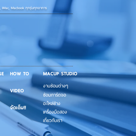
d, iMac, Macbook ทุกรุ่นทุกอาการ
GE
HOW TO
MACUP STUDIO
งานซ่อมต่างๆ
VIDEO
ซ่อมการ์ดจอ
อะไหล่ช่าง
จัดเต็ม!!
เครื่องมือสอง
เกี่ยวกับเรา