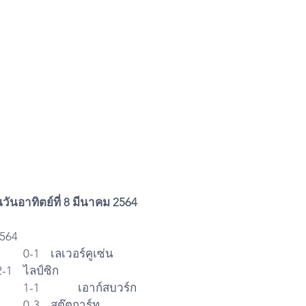
นวันอาทิตย์ที่ 8 มีนาคม 2564
2564
21:30  มึนเช่นกลัดบัค   	0-1   	เลเวอร์คูเซ่น     
21:30  ไฟร์บวร์ก          	2-1   	ไลป์ซิก      
21:30  แฮร์ธ่า เบอร์ลิน  	1-1   		เอาก์สบวร์ก     
21:30  แฟร้งค์เฟิร์ต      	0-3  	สตุ๊ตการ์ท     