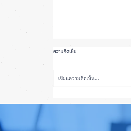
ความคิดเห็น
เขียนความคิดเห็น…
ลือ! iPhone 18e จะเพิ่ม RAM!
📱