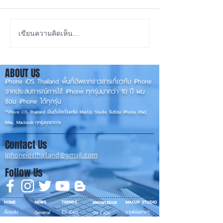
iOS 27 Beta 4 เพิ่มฟีเจอร์
ลือ! iPhone 18 P
เขียนความคิดเห็น…
ใหม่ พร้อมแก้บั๊กชุดใหญ่
เกรดน้อย แต่ราคาจ
เตรียมความพร้อมก่อนปล่อย
กลับมาเล็ง iPhon
ABOUT US
เวอร์ชันเต็ม! 📱
รุ่นเก่า 📱🤳
iPhone iOS Thailand พื้นที่อัพเดทข่าวสารเกี่ยวกับ iPhone
จากประสบการณ์การใช้ iPhone ทุกรุ่นมากว่า 10 ปี ผม
ซ่อม iPhone ได้ทุกรุ่น
**
iPhone iOS
Thailand เป็นเว็บไซต์ในเครือ MacUp Studio รับซ่อม iPhone, iPad,
iMac, Macbook ทุกรุ่นทุกอาการ
Contact Us
iphoneiosthailand@gmail.com
Follow Us
HOME
NEWS
TRENDS
MACUP STUDIO
KNOWLEDGE
EV Cars
เรื่องเด่น
General
งานซ่อมต่างๆ
Os / iOs
Fashion
แอดอยากบอก
iT
Android