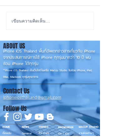
เทียบกันให้ชัดๆ! ส่องคาด
รอดปาฏิหาริย์ iP
เขียนความคิดเห็น…
การณ์สเปก iPhone 18 Pro
Pro Max ตกจากฟ้า
👀📱✨
📱
ABOUT US
iPhone iOS Thailand พื้นที่อัพเดทข่าวสารเกี่ยวกับ iPhone
จากประสบการณ์การใช้ iPhone ทุกรุ่นมากว่า 10 ปี ผม
ซ่อม iPhone ได้ทุกรุ่น
**
iPhone iOS
Thailand เป็นเว็บไซต์ในเครือ MacUp Studio รับซ่อม iPhone, iPad,
iMac, Macbook ทุกรุ่นทุกอาการ
Contact Us
iphoneiosthailand@gmail.com
Follow Us
HOME
NEWS
TRENDS
MACUP STUDIO
KNOWLEDGE
EV Cars
เรื่องเด่น
General
งานซ่อมต่างๆ
Os / iOs
Fashion
แอดอยากบอก
iT
Android