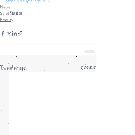
https://bit.ly/32FmQSN
News
Saleเว้ยเฮ้ย!
Beauty
ดูทั้งหมด
โพสต์ล่าสุด