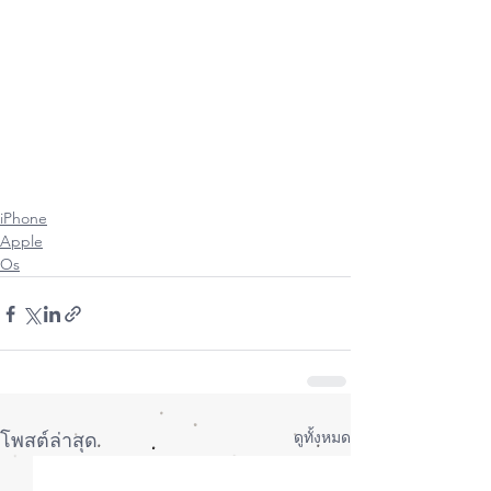
#AppleWatch
#iOs
#Os
#iPadOs
#iPhone11
#iPhone11Pro
#iPhone11ProMax
#AppleUserThailand
#iPhoneiOsThailand
#ItUser
#MacUpStoreOnline
#MacUpStudioBangkok
#iPhoneiOsUser
#iPadOsUser
#WatchOsUser
#UserThailand
#MacUpStudio
#FixitUp
#ซ
่อมMac 
#ซ
่อมiPhone 
#ซ
่อมiPad 
#ซ
่อมAppleWatch
iPhone
Apple
Os
ดูทั้งหมด
โพสต์ล่าสุด