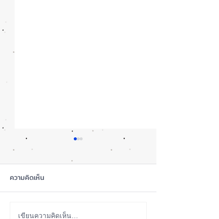
ความคิดเห็น
iOS 27 ทำ iPhone จอใหญ่
ลือ! iPhone 18e จ
เขียนความคิดเห็น…