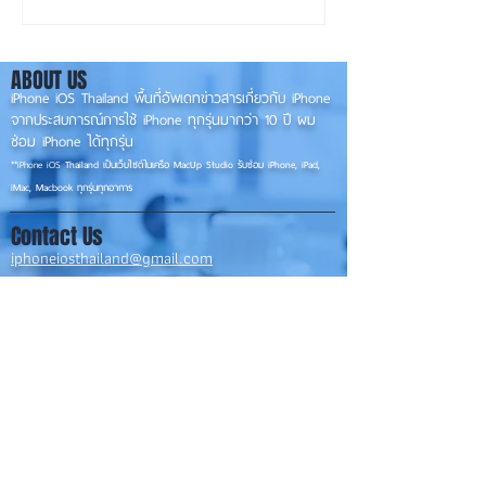
ขึ้น น่าใช้กว่าเดิม หลายแอปร
RAM! 📱
องรับแนวนอนเต็มรูปแบบ! 📱
ABOUT US
✨
iPhone iOS Thailand พื้นที่อัพเดทข่าวสารเกี่ยวกับ iPhone
จากประสบการณ์การใช้ iPhone ทุกรุ่นมากว่า 10 ปี ผม
ซ่อม iPhone ได้ทุกรุ่น
**
iPhone iOS
Thailand เป็นเว็บไซต์ในเครือ MacUp Studio รับซ่อม iPhone, iPad,
iMac, Macbook ทุกรุ่นทุกอาการ
Contact Us
iphoneiosthailand@gmail.com
Follow Us
HOME
NEWS
TRENDS
MACUP STUDIO
KNOWLEDGE
EV Cars
เรื่องเด่น
General
งานซ่อมต่างๆ
Os / iOs
Fashion
แอดอยากบอก
iT
Android
ข่าว iPhone
Food
ซ่อมการ์ดจอ
Health
About Us
Sports
Food
อะไหล่ช่าง
Beauty
เครื่องมือสอง
HOW TO
VIDEO
จัดเต็ม!!
เกี่ยวกับเรา