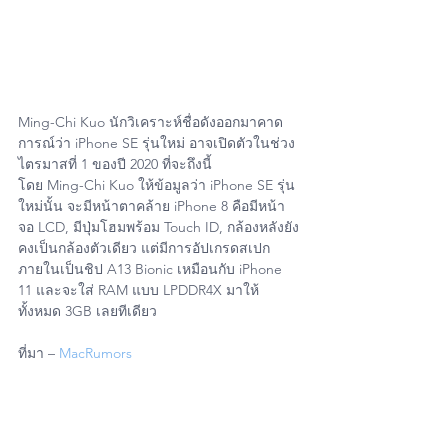
Ming-Chi Kuo นักวิเคราะห์ชื่อดังออกมาคาด
การณ์ว่า iPhone SE รุ่นใหม่ อาจเปิดตัวในช่วง
ไตรมาสที่ 1 ของปี 2020 ที่จะถึงนี้
โดย Ming-Chi Kuo ให้ข้อมูลว่า iPhone SE รุ่น
ใหม่นั้น จะมีหน้าตาคล้าย iPhone 8 คือมีหน้า
จอ LCD, มีปุ่มโฮมพร้อม Touch ID, กล้องหลังยัง
คงเป็นกล้องตัวเดียว แต่มีการอัปเกรดสเปก
ภายในเป็นชิป A13 Bionic เหมือนกับ iPhone 
11 และจะใส่ RAM แบบ LPDDR4X มาให้
ทั้งหมด 3GB เลยทีเดียว 
ที่มา – 
MacRumors
#iPhone
#iPad
#Mac
#Apple
#MacbookPro
#iMac
#MacbookAir
#Retina
#Touchbar
#MacPro
#iPadMini
#iPadPro