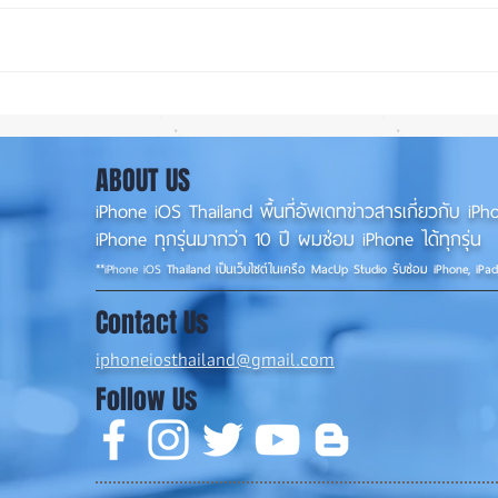
iOS 27 Beta 4 เพิ่มฟีเจอร์ใหม่
ลือ!
พร้อมแก้บั๊กชุดใหญ่ เตรียมความ
น้อย 
พร้อมก่อนปล่อยเวอร์ชันเต็ม! 📱
เล็ง 
ABOUT US
iPhone iOS Thailand พื้นที่อัพเดทข่าวสารเกี่ยวกับ 
iPhone ทุกรุ่นมากว่า 10 ปี ผมซ่อม iPhone ได้ทุกรุ่น
**
iPhone iOS
Thailand เป็นเว็บไซต์ในเครือ MacUp Studio รับซ่อม iPhone, iPa
Contact Us
iphoneiosthailand@gmail.com
Follow Us