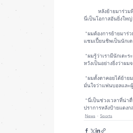
            หลังย้ายมาร่วมทีม ลิเวอร์พูล อย่างเป็นทางการ เดวิส  ได้เปิดใจว่า "ผมยินดีอย่างยิ่งที่ได้มาอยู่ทีนี่ 
นี่เป็นโอกาสอันยิ่งใหญ่
 "ผมต้องการย้ายมาร่วมทีมและลงเล่นตัวจริง ผมต้องการเริ่มก้าวแรกกับทีมและยกระดับจากนักเตะ
แชมเปี้ยนชิพเป็นนักเตะ
 "ผมรู้ว่าเรามีนักเตะระดับท็อปที่นี่และนักเตะที่ผมสามารถเรียนรู้ได้ แต่เมื่อคุณได้เริ่มต้น คุณก็ได้อยู่ที่นี่ 
หวังเป็นอย่างยิ่งว่าผ
 "ผมตั้งตาคอยได้ย้ายมาและได้ลงเล่นต่อหน้าทุกคน แสดงให้ทุกคนเห็นว่าผมสามารถทำอะไรได้ ผม
มั่นใจว่าแฟนบอลและผู
 "นี่เป็นช่วงเวลาที่น่าตื่นเต้นและผมคิดว่าพวกเขาจะเริ่มสนุกกับการได้ดูผมในเวลาที่ผมเล่นได้ดี" 
ปราการหลังป้ายแดงกล
News
Sports