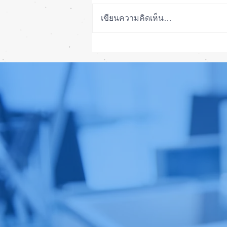
เขียนความคิดเห็น…
ลือ! iPhone 18e จะเพิ่ม RAM!
📱