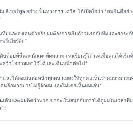
" 
พรีเมียร์ลีก"
มจะคว้าโอกาสเอาไว้ได้และเดินหน้าต่อไป"
้คนอีกมากมายไม่รู้จักผม และไม่เคยเห็นผมเล่น"
่าว 