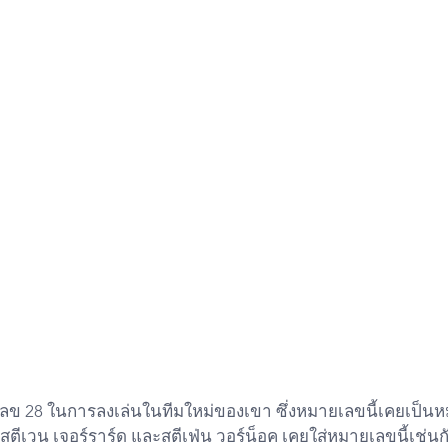
นี้สตีเวน เจอร์ราร์ด และสตีเฟ่น วอร์น็อค เคยใส่หมายเลขนี้เช่นก