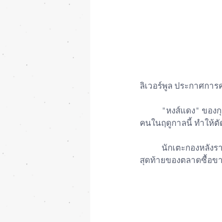
ลิเวอร์พูล ประกาศการ
           "หงส์แดง" ของกุนซือ เจอร์เก้น คล็อปป์ มีปัญหาผู้เล่นในตำแหน่งเซนเตอร์ฮาล์ฟบาดเจ็บหลาย
คนในฤดูกาลนี้ ทำให้ตั
           นักเตะกองหลังรายนี้ย้ายจากทีมเปรสตัน นอร์ธ เอนด์ ในแชมเปียนส์ชิพ มาร่วมทีมหงส์แดงในวัน
สุดท้ายของตลาดซื้อ