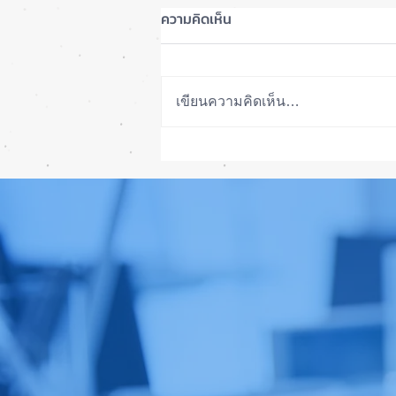
ความคิดเห็น
เขียนความคิดเห็น…
รอดปาฏิหาริย์ iPhone 17 Pro
Max ตกจากฟ้าไม่พัง! ⚡📱