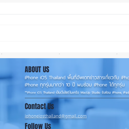
iOS 27 ทำ iPhone จอใหญ่ขึ้น
ลือ! 
น่าใช้กว่าเดิม หลายแอปรองรับ
📱
แนวนอนเต็มรูปแบบ! 📱✨
ABOUT US
iPhone iOS Thailand พื้นที่อัพเดทข่าวสารเกี่ยวกับ 
iPhone ทุกรุ่นมากว่า 10 ปี ผมซ่อม iPhone ได้ทุกรุ่น
**
iPhone iOS
Thailand เป็นเว็บไซต์ในเครือ MacUp Studio รับซ่อม iPhone, iPa
Contact Us
iphoneiosthailand@gmail.com
Follow Us