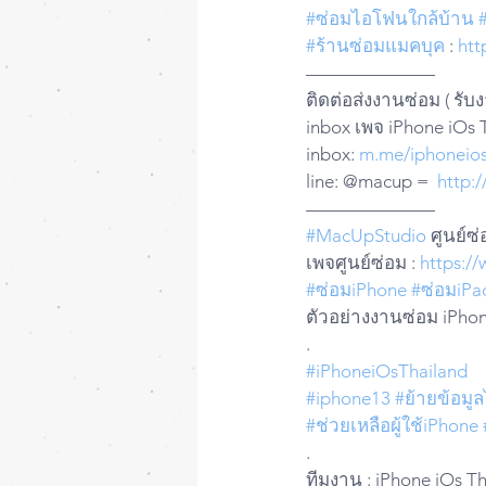
#ซ่อมไอโฟนใกล้บ้าน
#ร้านซ่อมแมคบุค
 : 
htt
——————— 
ติดต่อส่งงานซ่อม ( รับ
inbox เพจ iPhone iOs 
inbox: 
m.me/iphoneios
line: @macup =  
http:
——————— 
#MacUpStudio
 ศูนย์ซ
เพจศูนย์ซ่อม : 
https:/
#ซ่อมiPhone
#ซ่อมiPa
ตัวอย่างงานซ่อม iPhon
.
#iPhoneiOsThailand
#iphone13
#ย้ายข้อมู
#ช่วยเหลือผู้ใช้iPhone
.
ทีมงาน : iPhone iOs T