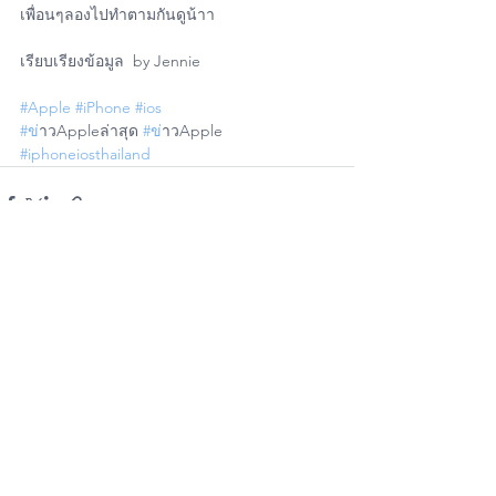
เพื่อนๆลองไปทำตามกันดูน้าา 
เรียบเรียงข้อมูล  by Jennie
#Apple
#iPhone
#ios
#ข
่าวAppleล่าสุด 
#ข
่าวApple
#iphoneiosthailand
ดูทั้งหมด
โพสต์ล่าสุด