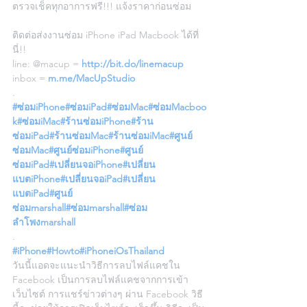
ตรวจเช็คทุกอาการฟรี!!! แจ้งราคาก่อนซ่อม
ติดต่อส่งงานซ่อม iPhone iPad Macbook ได้ที่
นี่!!
line: @macup = 
http://bit.do/linemacup
inbox = 
m.me/MacUpStudio
.
#ซ่อมiPhone
#ซ่อมiPad
#ซ่อมMac
#ซ่อมMacboo
k
#ซ่อมiMac
#ร้านซ่อมiPhone
#ร้าน
ซ่อมiPad
#ร้านซ่อมMac
#ร้านซ่อมiMac
#ศูนย์
ซ่อมMac
#ศูนย์ซ่อมiPhone
#ศูนย์
ซ่อมiPad
#เปลี่ยนจอiPhone
#เปลี่ยน
แบตiPhone
#เปลี่ยนจอiPad
#เปลี่ยน
แบตiPad
#ศูนย์
ซ่อมmarshall
#ซ่อมmarshall
#ซ่อม
ลำโพงmarshall
.
#iPhone
#Howto
#iPhoneiOsThailand
วันนี้แอดจะแนะนำวิธีการลบไฟล์แคชใน 
Facebook เป็นการลบไฟล์แคชจากการเข้า
เว็บไซต์ การแชร์ข่าวต่างๆ ผ่าน Facebook วิธี