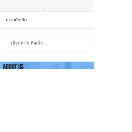
ความคิดเห็น
iOS 27 Beta 4 เพิ่มฟีเจอร์
ลือ! iPhone 18 P
เขียนความคิดเห็น…
ใหม่ พร้อมแก้บั๊กชุดใหญ่
เกรดน้อย แต่ราคาจ
เตรียมความพร้อมก่อนปล่อย
กลับมาเล็ง iPhon
ABOUT US
เวอร์ชันเต็ม! 📱
รุ่นเก่า 📱🤳
iPhone iOS Thailand พื้นที่อัพเดทข่าวสารเกี่ยวกับ iPhone
จากประสบการณ์การใช้ iPhone ทุกรุ่นมากว่า 10 ปี ผม
ซ่อม iPhone ได้ทุกรุ่น
**
iPhone iOS
Thailand เป็นเว็บไซต์ในเครือ MacUp Studio รับซ่อม iPhone, iPad,
iMac, Macbook ทุกรุ่นทุกอาการ
Contact Us
iphoneiosthailand@gmail.com
Follow Us