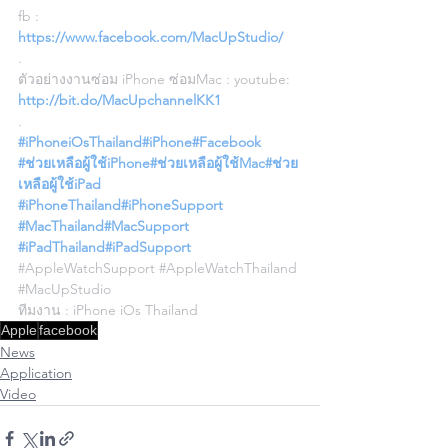
fb : 
https://www.facebook.com/MacUpStudio/
.
ตัวอย่างงานซ่อม iPhone ซ่อมMac : youtube: 
http://bit.do/MacUpchannelKK1
.
#iPhoneiOsThailand
#iPhone
#Facebook
#ช่วยเหลือผู้ใช้iPhone
#ช่วยเหลือผู้ใช้Mac
#ช่วย
เหลือผู้ใช้iPad
#iPhoneThailand
#iPhoneSupport
#MacThailand
#MacSupport
#iPadThailand
#iPadSupport
#AppleWatchSupport
#AppleWatchThailand
#MacUpStudio
ทีมงาน : iPhone iOs Thailand
Apple
facebook
News
Application
Video