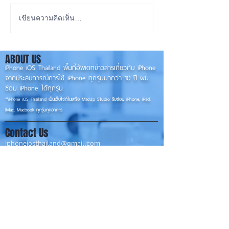
เห็ด 4 ชนิด ในป่าลาวมีอะไร
น้องบองมาแล้วจ้า
เขียนความคิดเห็น…
บ้าง?
#กระเเสฮิตใน Tik
ABOUT US
iPhone iOS Thailand พื้นที่อัพเดทข่าวสารเกี่ยวกับ iPhone
จากประสบการณ์การใช้ iPhone ทุกรุ่นมากว่า 10 ปี ผม
ซ่อม iPhone ได้ทุกรุ่น
**
iPhone iOS
Thailand เป็นเว็บไซต์ในเครือ MacUp Studio รับซ่อม iPhone, iPad,
iMac, Macbook ทุกรุ่นทุกอาการ
Contact Us
iphoneiosthailand@gmail.com
Follow Us
HOME
NEWS
TRENDS
MACUP STUDIO
KNOWLEDGE
EV Cars
เรื่องเด่น
General
งานซ่อมต่างๆ
Os / iOs
Fashion
แอดอยากบอก
iT
Android
ข่าว iPhone
Food
ซ่อมการ์ดจอ
Health
About Us
Sports
Food
อะไหล่ช่าง