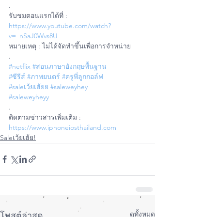
.
รับชมตอนแรกได้ที่ : 
https://www.youtube.com/watch?
v=_nSaJ0Wvs8U
หมายเหตุ : ไม่ได้จัดทำขึ้นเพื่อการจำหน่าย 
.
#netflix
#สอนภาษาอังกฤษพื้นฐาน
#ซีรีส์
#ภาพยนตร์
#ครูพี่ลูกกอล์ฟ
#saleเว้ยเฮ้ยย
#saleweyhey
#saleweyheyy
.
ติดตามข่าวสารเพิ่มเติม : 
https://www.iphoneiosthailand.com
Saleเว้ยเฮ้ย!
ดูทั้งหมด
โพสต์ล่าสุด