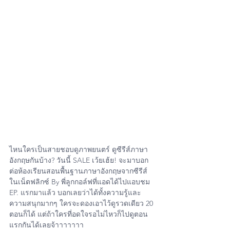
ไหนใครเป็นสายชอบดูภาพยนตร์ ดูซีรีส์ภาษา
อังกฤษกันบ้าง? วันนี้ SALE เว้ยเฮ้ย! จะมาบอก
ต่อห้องเรียนสอนพื้นฐานภาษาอังกฤษจากซีรีส์
ในเน็ตฟลิกซ์ By พี่ลูกกอล์ฟที่แอดได้ไปแอบชม 
EP. แรกมาแล้ว บอกเลยว่าได้ทั้งความรู้และ
ความสนุกมากๆ ใครจะดองเอาไว้ดูรวดเดียว 20 
ตอนก็ได้ แต่ถ้าใครที่อดใจรอไม่ไหวก็ไปดูตอน
แรกกันได้เลยจ้าาาาาาา