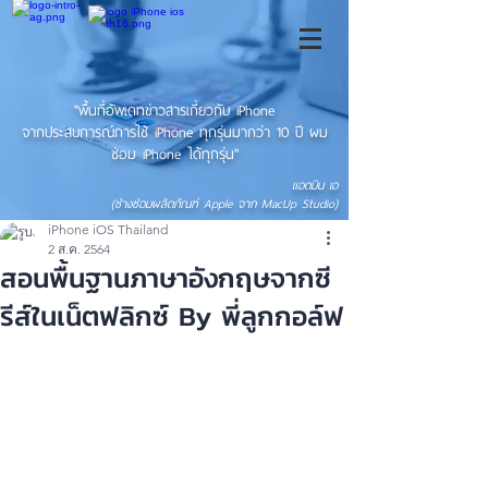
"พื้นที่อัพเดทข่าวสารเกี่ยวกับ iPhone
จากประสบการณ์การใช้ iPhone ทุกรุ่นมากว่า 10 ปี ผม
ซ่อม iPhone ได้ทุกรุ่น"
แอดมิน เอ
(ช่างซ่อมผลิตภัณฑ์ Apple จาก MacUp Studio)
iPhone iOS Thailand
2 ส.ค. 2564
สอนพื้นฐานภาษาอังกฤษจากซี
รีส์ในเน็ตฟลิกซ์ By พี่ลูกกอล์ฟ