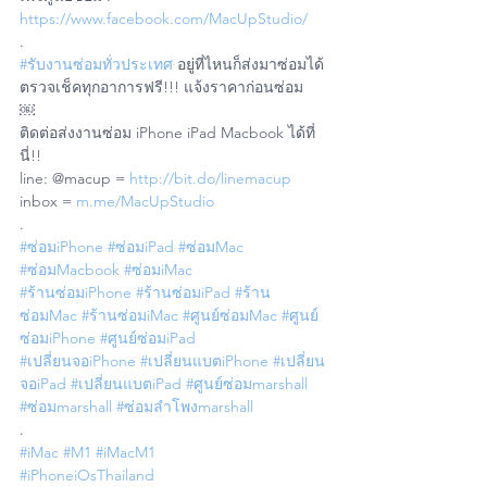
https://www.facebook.com/MacUpStudio/
.
#รับงานซ่อมทั่วประเทศ
 อยู่ที่ไหนก็ส่งมาซ่อมได้ 
ตรวจเช็คทุกอาการฟรี!!! แจ้งราคาก่อนซ่อม
￼
ติดต่อส่งงานซ่อม iPhone iPad Macbook ได้ที่
นี่!!
line: @macup = 
http://bit.do/linemacup
inbox = 
m.me/MacUpStudio
.
#ซ่อมiPhone
#ซ่อมiPad
#ซ่อมMac
#ซ่อมMacbook
#ซ่อมiMac
#ร้านซ่อมiPhone
#ร้านซ่อมiPad
#ร้าน
ซ่อมMac
#ร้านซ่อมiMac
#ศูนย์ซ่อมMac
#ศูนย์
ซ่อมiPhone
#ศูนย์ซ่อมiPad
#เปลี่ยนจอiPhone
#เปลี่ยนแบตiPhone
#เปลี่ยน
จอiPad
#เปลี่ยนแบตiPad
#ศูนย์ซ่อมmarshall
#ซ่อมmarshall
#ซ่อมลำโพงmarshall
.
#iMac
#M1
#iMacM1
#iPhoneiOsThailand