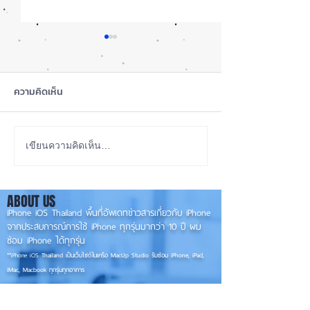
ความคิดเห็น
สุขภาพแบตลด เครื่องปกติ
เปรียบเทียบ iPho
เขียนความคิดเห็น…
ไหม? iPhone
Vs. 12Pro Vs. iP
13Pro
ABOUT US
iPhone iOS Thailand พื้นที่อัพเดทข่าวสารเกี่ยวกับ iPhone
จากประสบการณ์การใช้ iPhone ทุกรุ่นมากว่า 10 ปี ผม
ซ่อม iPhone ได้ทุกรุ่น
**
iPhone iOS
Thailand เป็นเว็บไซต์ในเครือ MacUp Studio รับซ่อม iPhone, iPad,
iMac, Macbook ทุกรุ่นทุกอาการ
Contact Us