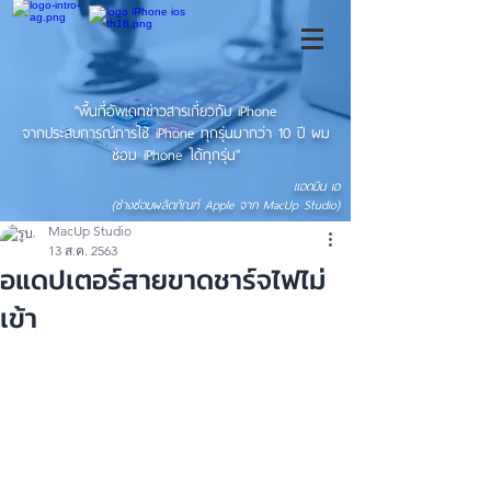
"พื้นที่อัพเดทข่าวสารเกี่ยวกับ iPhone
จากประสบการณ์การใช้ iPhone ทุกรุ่นมากว่า 10 ปี ผม
ซ่อม iPhone ได้ทุกรุ่น"
แอดมิน เอ
(ช่างซ่อมผลิตภัณฑ์ Apple จาก MacUp Studio)
MacUp Studio
13 ส.ค. 2563
อแดปเตอร์สายขาดชาร์จไฟไม่
เข้า