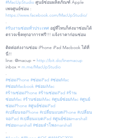
#MacUpStudio
 ศูนย์ซ่อมผลิตภัณฑ์ Apple
เพจศูนย์ซ่อม : 
https://www.facebook.com/MacUpStudio/
.
#รับงานซ่อมทั่วประเทศ
 อยู่ที่ไหนก็ส่งมาซ่อมได้ 
ตรวจเช็คทุกอาการฟรี!!! แจ้งราคาก่อนซ่อม
ติดต่อส่งงานซ่อม iPhone iPad Macbook ได้ที่
นี่!!
line: @macup = 
http://bit.do/linemacup
inbox = 
m.me/MacUpStudio
.
#ซ่อมiPhone
#ซ่อมiPad
#ซ่อมMac
#ซ่อมMacbook
#ซ่อมiMac
#ร้านซ่อมiPhone
#ร้านซ่อมiPad
#ร้าน
ซ่อมMac
#ร้านซ่อมiMac
#ศูนย์ซ่อมMac
#ศูนย์
ซ่อมiPhone
#ศูนย์ซ่อมiPad
#เปลี่ยนจอiPhone
#เปลี่ยนแบตiPhone
#เปลี่ยน
จอiPad
#เปลี่ยนแบตiPad
#ศูนย์ซ่อมmarshall
#ซ่อมmarshall
#ซ่อมลำโพงmarshall
.