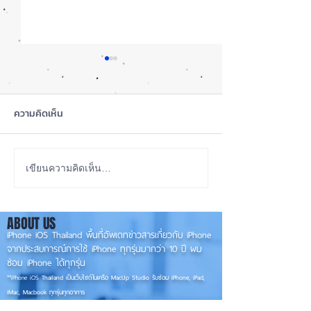
ความคิดเห็น
สุขภาพแบตลด เครื่องปกติ
เปรียบเทียบ iPho
เขียนความคิดเห็น…
ไหม? iPhone
Vs. 12Pro Vs. iP
13Pro
ABOUT US
iPhone iOS Thailand พื้นที่อัพเดทข่าวสารเกี่ยวกับ iPhone
จากประสบการณ์การใช้ iPhone ทุกรุ่นมากว่า 10 ปี ผม
ซ่อม iPhone ได้ทุกรุ่น
**
iPhone iOS
Thailand เป็นเว็บไซต์ในเครือ MacUp Studio รับซ่อม iPhone, iPad,
iMac, Macbook ทุกรุ่นทุกอาการ