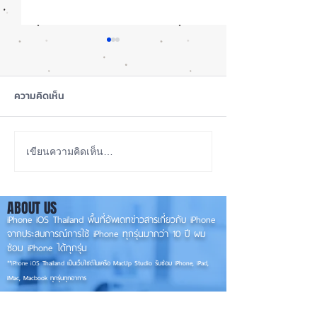
ความคิดเห็น
iOS 27 Beta 4 เพิ่มฟีเจอร์
ลือ! iPhone 18 P
เขียนความคิดเห็น…
ใหม่ พร้อมแก้บั๊กชุดใหญ่
เกรดน้อย แต่ราคาจ
เตรียมความพร้อมก่อนปล่อย
กลับมาเล็ง iPhon
ABOUT US
เวอร์ชันเต็ม! 📱
รุ่นเก่า 📱🤳
iPhone iOS Thailand พื้นที่อัพเดทข่าวสารเกี่ยวกับ iPhone
จากประสบการณ์การใช้ iPhone ทุกรุ่นมากว่า 10 ปี ผม
ซ่อม iPhone ได้ทุกรุ่น
**
iPhone iOS
Thailand เป็นเว็บไซต์ในเครือ MacUp Studio รับซ่อม iPhone, iPad,
iMac, Macbook ทุกรุ่นทุกอาการ
Contact Us