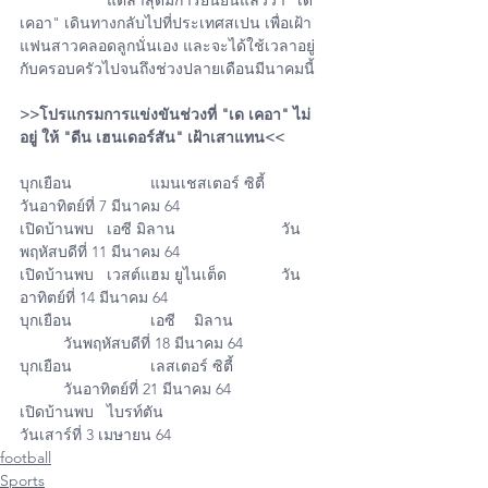
           	แต่ล่าสุดมีการยืนยันแล้วว่า "เด 
เคอา" เดินทางกลับไปที่ประเทศสเปน เพื่อเฝ้า
แฟนสาวคลอดลูกนั่นเอง และจะได้ใช้เวลาอยู่
กับครอบครัวไปจนถึงช่วงปลายเดือนมีนาคมนี้
>>โปรแกรมการแข่งขันช่วงที่ "เด เคอา" ไม่
อยู่ ให้ "ดีน เฮนเดอร์สัน" เฝ้าเสาแทน<<
บุกเยือน 		แมนเชสเตอร์ ซิตี้ 		
วันอาทิตย์ที่ 7 มีนาคม 64
เปิดบ้านพบ 	เอซี มิลาน 			วัน
พฤหัสบดีที่ 11 มีนาคม 64
เปิดบ้านพบ 	เวสต์แฮม ยูไนเต็ด 		วัน
อาทิตย์ที่ 14 มีนาคม 64
บุกเยือน 		เอซี 	มิลาน 		
	วันพฤหัสบดีที่ 18 มีนาคม 64
บุกเยือน		เลสเตอร์ ซิตี้ 		
	วันอาทิตย์ที่ 21 มีนาคม 64
เปิดบ้านพบ 	ไบรท์ตัน 				
วันเสาร์ที่ 3 เมษายน 64
football
Sports