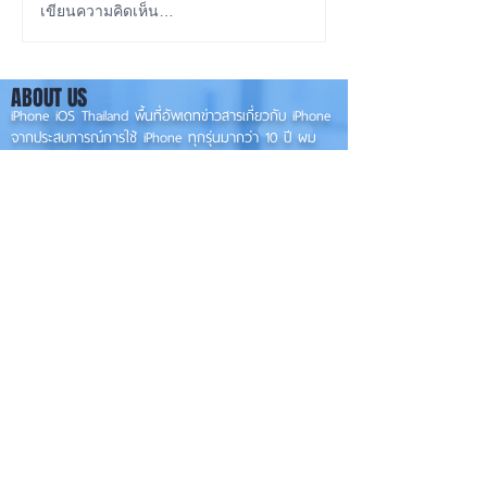
iPad Pro เปิดไม่ติด ส่งซ่อม
เปลี่ยนฝาหลัง iP
เขียนความคิดเห็น…
ที่ ร้านซ่อมiPadขอนแก่น
ด้วยเครื่องยิงเลเซ
0956565090
ABOUT US
iPhone iOS Thailand พื้นที่อัพเดทข่าวสารเกี่ยวกับ iPhone
จากประสบการณ์การใช้ iPhone ทุกรุ่นมากว่า 10 ปี ผม
ซ่อม iPhone ได้ทุกรุ่น
**
iPhone iOS
Thailand เป็นเว็บไซต์ในเครือ MacUp Studio รับซ่อม iPhone, iPad,
iMac, Macbook ทุกรุ่นทุกอาการ
Contact Us
iphoneiosthailand@gmail.com
Follow Us
HOME
NEWS
TRENDS
MACUP STUDIO
KNOWLEDGE
EV Cars
เรื่องเด่น
General
งานซ่อมต่างๆ
Os / iOs
Fashion
แอดอยากบอก
iT
Android
ข่าว iPhone
Food
ซ่อมการ์ดจอ
Health
About Us
Sports
Food
อะไหล่ช่าง
Beauty
เครื่องมือสอง
HOW TO
VIDEO
จัดเต็ม!!
เกี่ยวกับเรา