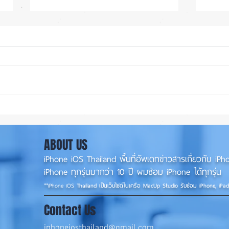
iPad Pro เปิดไม่ติด ส่งซ่อมที่
เปลี่
ร้านซ่อมiPadขอนแก่น
เครื่
0956565090
ABOUT US
iPhone iOS Thailand พื้นที่อัพเดทข่าวสารเกี่ยวกับ 
iPhone ทุกรุ่นมากว่า 10 ปี ผมซ่อม iPhone ได้ทุกรุ่น
**
iPhone iOS
Thailand เป็นเว็บไซต์ในเครือ MacUp Studio รับซ่อม iPhone, iPa
Contact Us
iphoneiosthailand@gmail.com