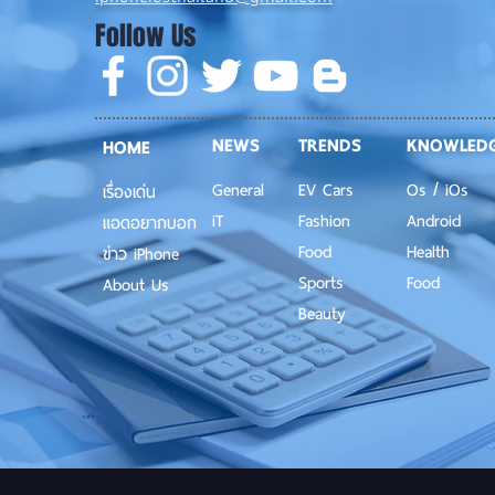
Follow Us
NEWS
TRENDS
KNOWLED
HOME
General
EV Cars
Os / iOs
เรื่องเด่น
iT
Fashion
Android
แอดอยากบอก
Food
Health
ข่าว iPhone
Sports
Food
About Us
Beauty