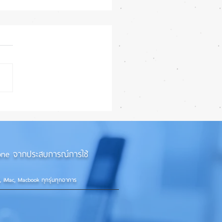
ยนฝาหลัง iPhone 11 ด้วย
องยิงเลเซอร์
iPhone จากประสบการณ์การใช้
d, iMac, Macbook ทุกรุ่นทุกอาการ