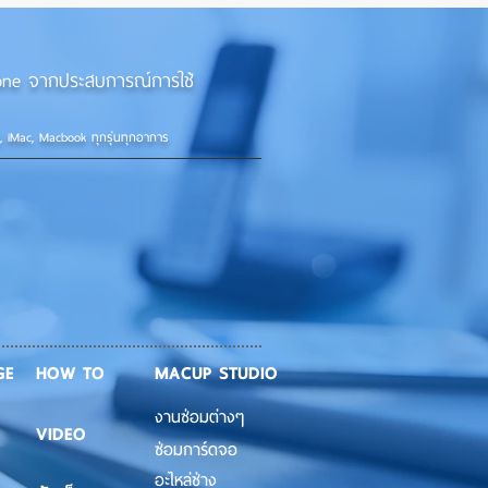
ใหญ่ ปรับเสียงได้ละเอียดกว่า
ย! 📱💫
iPhone จากประสบการณ์การใช้
d, iMac, Macbook ทุกรุ่นทุกอาการ
GE
HOW TO
MACUP STUDIO
งานซ่อมต่างๆ
VIDEO
ซ่อมการ์ดจอ
อะไหล่ช่าง