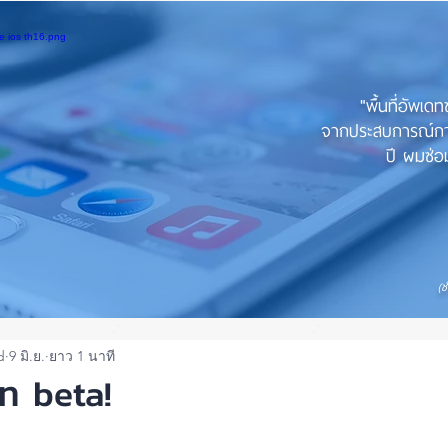
"พื้นที่อัพเด
จากประสบการณ์การใ
ปี ผมซ่อม
(ช
d
9 มิ.ย.
ยาว 1 นาที
ดท beta!