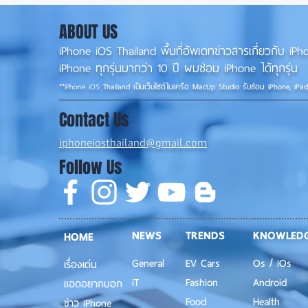
พร้อมแก้บั๊กชุดใหญ่ เตรียมความ
ครั้ง
พร้อมก่อนปล่อยเวอร์ชันเต็ม! 📱
ที่เค
ABOUT US
iPhone iOS Thailand พื้นที่อัพเดทข่าวสารเกี่ยวกับ 
iPhone ทุกรุ่นมากว่า 10 ปี ผมซ่อม iPhone ได้ทุกรุ่น
**
iPhone iOS
Thailand เป็นเว็บไซต์ในเครือ MacUp Studio รับซ่อม iPhone, iPa
Contact Us
iphoneiosthailand@gmail.com
Follow Us
NEWS
TRENDS
KNOWLED
HOME
General
EV Cars
Os / iOs
เรื่องเด่น
iT
Fashion
Android
แอดอยากบอก
Food
Health
ข่าว iPhone