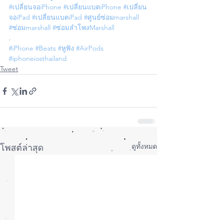
#เปลี่ยนจอiPhone
#เปลี่ยนแบตiPhone
#เปลี่ยน
จอiPad
#เปลี่ยนแบตiPad
#ศูนย์ซ่อมmarshall
#ซ่อมmarshall
#ซ่อมลำโพงMarshall
.
#iPhone
#Beats
#หูฟัง
#AirPods
#iphoneiosthailand
Tweet
ดูทั้งหมด
โพสต์ล่าสุด