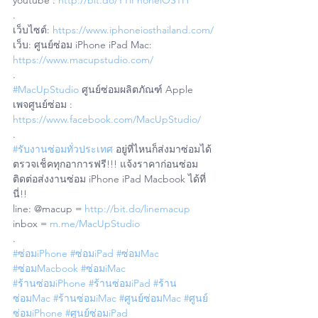
youtube : 
http://bit.do/YTiPhoneiOSTH
.
เว็บไซต์: 
https://www.iphoneiosthailand.com/
เว็บ: ศูนย์ซ่อม iPhone iPad Mac: 
https://www.macupstudio.com/
.
#MacUpStudio
 ศูนย์ซ่อมผลิตภัณฑ์ Apple
เพจศูนย์ซ่อม : 
https://www.facebook.com/MacUpStudio/
.
#รับงานซ่อมทั่วประเทศ
 อยู่ที่ไหนก็ส่งมาซ่อมได้ 
ตรวจเช็คทุกอาการฟรี!!! แจ้งราคาก่อนซ่อม
ติดต่อส่งงานซ่อม iPhone iPad Macbook ได้ที่
นี่!!
line: @macup = 
http://bit.do/linemacup
inbox = 
m.me/MacUpStudio
.
#ซ่อมiPhone
#ซ่อมiPad
#ซ่อมMac
#ซ่อมMacbook
#ซ่อมiMac
#ร้านซ่อมiPhone
#ร้านซ่อมiPad
#ร้าน
ซ่อมMac
#ร้านซ่อมiMac
#ศูนย์ซ่อมMac
#ศูนย์
ซ่อมiPhone
#ศูนย์ซ่อมiPad