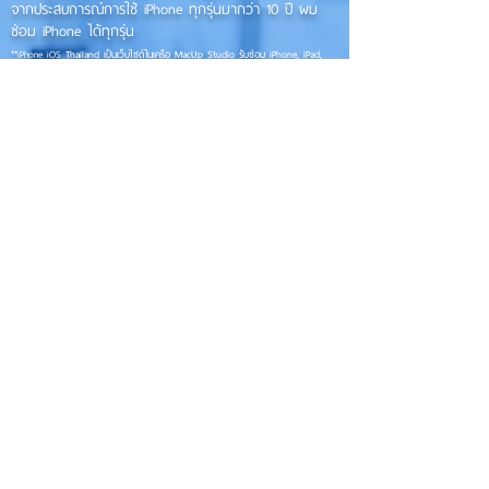
จากประสบการณ์การใช้ iPhone ทุกรุ่นมากว่า 10 ปี ผม
ซ่อม iPhone ได้ทุกรุ่น
**
iPhone iOS
Thailand เป็นเว็บไซต์ในเครือ MacUp Studio รับซ่อม iPhone, iPad,
iMac, Macbook ทุกรุ่นทุกอาการ
Contact Us
iphoneiosthailand@gmail.com
Follow Us
HOME
NEWS
TRENDS
MACUP STUDIO
KNOWLEDGE
EV Cars
เรื่องเด่น
General
งานซ่อมต่างๆ
Os / iOs
Fashion
แอดอยากบอก
iT
Android
ข่าว iPhone
Food
ซ่อมการ์ดจอ
Health
About Us
Sports
Food
อะไหล่ช่าง
Beauty
เครื่องมือสอง
HOW TO
VIDEO
จัดเต็ม!!
เกี่ยวกับเรา