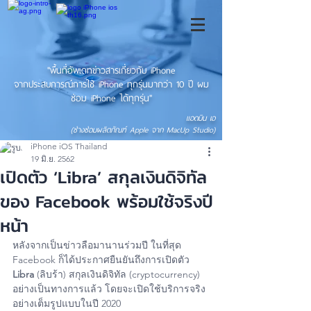
"พื้นที่อัพเดทข่าวสารเกี่ยวกับ iPhone
จากประสบการณ์การใช้ iPhone ทุกรุ่นมากว่า 10 ปี ผม
ซ่อม iPhone ได้ทุกรุ่น"
แอดมิน เอ
(ช่างซ่อมผลิตภัณฑ์ Apple จาก MacUp Studio)
iPhone iOS Thailand
19 มิ.ย. 2562
เปิดตัว ‘Libra’ สกุลเงินดิจิทัล
ของ Facebook พร้อมใช้จริงปี
หน้า
หลังจากเป็นข่าวลือมานานร่วมปี ในที่สุด 
Facebook ก็ได้ประกาศยืนยันถึงการเปิดตัว 
Libra
 (ลิบร้า) สกุลเงินดิจิทัล (cryptocurrency) 
อย่างเป็นทางการแล้ว โดยจะเปิดใช้บริการจริง
อย่างเต็มรูปแบบในปี 2020