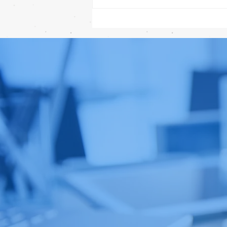
ลือ! iPhone 18e จะเพิ่ม RAM!
📱