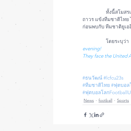
		ทั้งนี้สโมสรเลสเตอร์ ซิตี้ แชมป์เอฟเอคัพ อังกฤษ ฤดูกาล 2020-21 ทีมสังกัดของ ธนวัฒน์ ซึ้งจิต
ถาวร แข้งทีมชาติไทย ไ
ก่อนพบกับ ทีมชาติยูเออี
		โดยระบุว่า 
evening! 
They face the United 
#ธนวัฒน์
#lcfcu23s
#ทีมชาติไทย
#ฟุตบอล
#ฟุตบอลโลกFootball
News
football
Sports