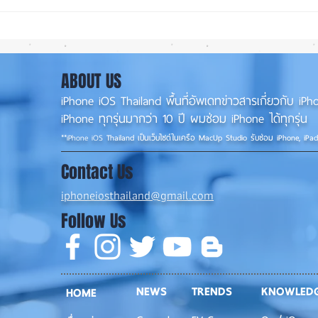
iOS 27 Beta 4 เพิ่มฟีเจอร์ใหม่
ลือ!
พร้อมแก้บั๊กชุดใหญ่ เตรียมความ
น้อย 
พร้อมก่อนปล่อยเวอร์ชันเต็ม! 📱
เล็ง 
ABOUT US
iPhone iOS Thailand พื้นที่อัพเดทข่าวสารเกี่ยวกับ 
iPhone ทุกรุ่นมากว่า 10 ปี ผมซ่อม iPhone ได้ทุกรุ่น
**
iPhone iOS
Thailand เป็นเว็บไซต์ในเครือ MacUp Studio รับซ่อม iPhone, iPa
Contact Us
iphoneiosthailand@gmail.com
Follow Us
NEWS
TRENDS
KNOWLED
HOME