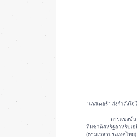
"เลสเตอร์" ส่งกำลังใจใ
		การแข่งขันฟุตบอลโลก 2022 รอบคัดเลือก โซนเอเชีย รอบ 2 นัด 7 คู่ระหว่าง ทีมชาติไทย พบ 
ทีมชาติสหรัฐอาหรับเอมิ
(ตามเวลาประเทศไทย)  ไ