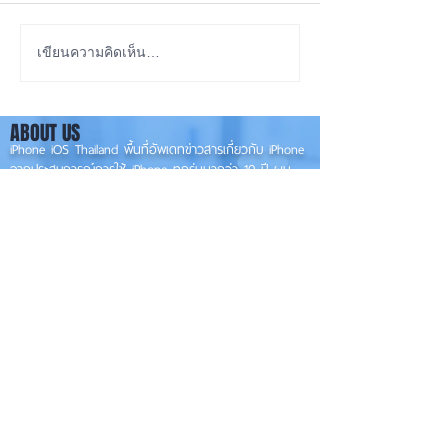
ลือ! iPhone 18e จะเพิ่ม
iOS 27 Beta 4 เพิ
เขียนความคิดเห็น…
RAM! 📱
ใหม่ พร้อมแก้บั๊กช
เตรียมความพร้อม
ABOUT US
เวอร์ชันเต็ม! 📱
iPhone iOS Thailand พื้นที่อัพเดทข่าวสารเกี่ยวกับ iPhone
จากประสบการณ์การใช้ iPhone ทุกรุ่นมากว่า 10 ปี ผม
ซ่อม iPhone ได้ทุกรุ่น
**
iPhone iOS
Thailand เป็นเว็บไซต์ในเครือ MacUp Studio รับซ่อม iPhone, iPad,
iMac, Macbook ทุกรุ่นทุกอาการ
Contact Us
iphoneiosthailand@gmail.com
Follow Us
HOME
NEWS
TRENDS
MACUP STUDIO
KNOWLEDGE
EV Cars
เรื่องเด่น
General
งานซ่อมต่างๆ
Os / iOs
Fashion
แอดอยากบอก
iT
Android
ข่าว iPhone
Food
ซ่อมการ์ดจอ
Health