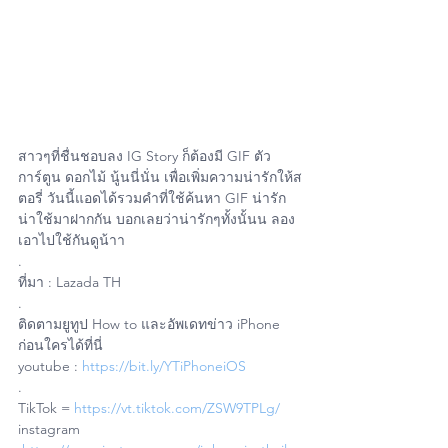
สาวๆที่ชื่นชอบลง IG Story ก็ต้องมี GIF ตัว
การ์ตูน ดอกไม้ นู้นนี่นั่น เพื่อเพิ่มความน่ารักให้ส
ตอรี่ วันนี้แอดได้รวมคำที่ใช้ค้นหา GIF น่ารัก
น่าใช้มาฝากกัน บอกเลยว่าน่ารักๆทั้งนั้นน ลอง
เอาไปใช้กันดูน้าา
.
ที่มา : Lazada TH
.
ติดตามยูทูป How to และอัพเดทข่าว iPhone 
ก่อนใครได้ที่นี่
youtube : 
https://bit.ly/YTiPhoneiOS
.
TikTok = 
https://vt.tiktok.com/ZSW9TPLg/
instagram 