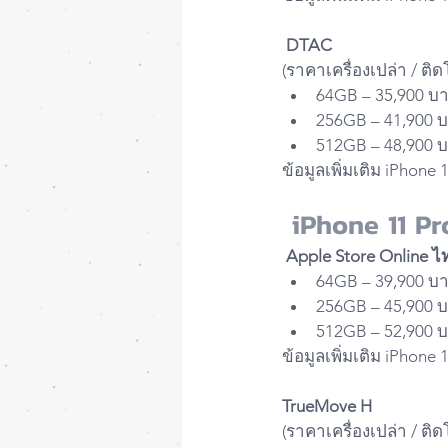
 DTAC
(ราคาเครื่องเปล่า / ติด
64GB – 35,900 บา
256GB – 41,900 บ
512GB – 48,900 บ
ข้อมูลเพิ่มเติม iPhone 11
 iPhone 11 P
 Apple Store Online ไ
64GB – 39,900 บ
256GB – 45,900 
512GB – 52,900 
ข้อมูลเพิ่มเติม iPhone 
TrueMove H
(ราคาเครื่องเปล่า / ติด