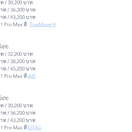
ท / 30,200 บาท
าท / 36,200 บาท
าท / 43,200 บาท
1 Pro Max ที่  
TrueMove H
โปร)
ท / 32,200 บาท
าท / 38,200 บาท
าท / 45,200 บาท
11 Pro Max ที่
 AIS
โปร)
ท / 30,200 บาท
าท / 36,200 บาท
าท / 43,200 บาท
1 Pro Max ที่ 
DTAC