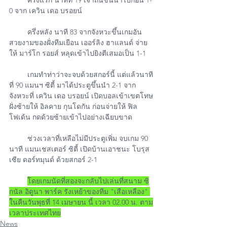
ครึ่งแรก
 นาทีที่ 19 เจ้าถิ่นขึ้นนำไปก่อน 1-
0 จาก เควิน เดอ บรอยน์
ครึ่งหลัง
 นาที 83 จากจังหวะขึ้นเกมอัน
สวยงามของฝั่งทีมเยือน เออร์ลิง ฮาแลนด์ จ่าย
ให้ มาร์โก รอยส์ หลุดเข้าไปยิงตีเสมอเป็น 1-1 
         เกมทำท่าว่าจะจบด้วยสกอร์นี้ แต่แล้วนาที
ที่ 90 แมนฯ ซิตี้ มาได้ประตูขึ้นนำ 2-1 จาก
จังหวะที่ เควิน เดอ บรอยน์ เปิดบอลเข้าเขตโทษ
ฝั่งซ้ายให้ อิลคาย กุนโดกัน ก่อนจ่ายให้ ฟิล 
โฟเด้น กดด้วยซ้ายเข้าไปอย่างเฉียบขาด
         ช่วงเวลาที่เหลือไม่มีประตูเพิ่ม จบเกม 90 
นาที 
แมนเชสเตอร์ ซิตี้ เปิดบ้านเอาชนะ โบรุส
เซีย ดอร์ทมุนด์ ด้วยสกอร์ 2-1 
โดยเกมนัดที่สองจะกลับไปเล่นที่สนาม ซิ
กนัล อิดูนา พาร์ค รังเหย้าของทีม "เสือเหลือง" 
ในคืนวันพุธที่ 14 เมษายน นี้ เวลา 02.00 น. ตาม
เวลาประเทศไทย
News