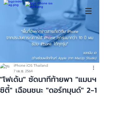
"พื้นที่อัพเดทข่าวสารเกี่ยวกับ iPhone
จากประสบการณ์การใช้ iPhone ทุกรุ่นมากว่า 10 ปี ผม
ซ่อม iPhone ได้ทุกรุ่น"
แอดมิน เอ
(ช่างซ่อมผลิตภัณฑ์ Apple จาก MacUp Studio)
iPhone iOS Thailand
7 เม.ย. 2564
"โฟเด้น" ซัดนาทีท้ายพา "แมนฯ
ซิตี้" เฉือนชนะ "ดอร์ทมุนด์" 2-1