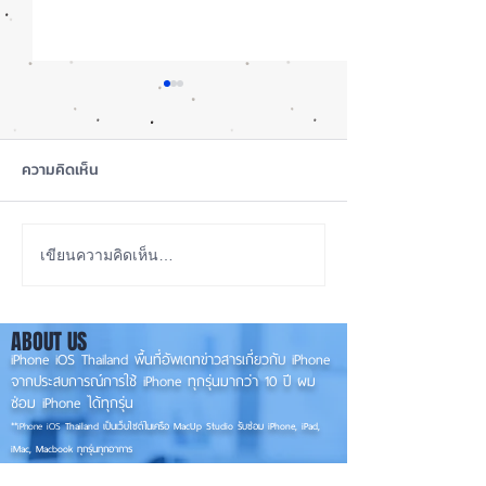
ความคิดเห็น
iOS 27 Beta 4 เพิ่มฟีเจอร์
ลือ! iPhone 18 P
เขียนความคิดเห็น…
ใหม่ พร้อมแก้บั๊กชุดใหญ่
เกรดน้อย แต่ราคาจ
เตรียมความพร้อมก่อนปล่อย
กลับมาเล็ง iPhon
ABOUT US
เวอร์ชันเต็ม! 📱
รุ่นเก่า 📱🤳
iPhone iOS Thailand พื้นที่อัพเดทข่าวสารเกี่ยวกับ iPhone
จากประสบการณ์การใช้ iPhone ทุกรุ่นมากว่า 10 ปี ผม
ซ่อม iPhone ได้ทุกรุ่น
**
iPhone iOS
Thailand เป็นเว็บไซต์ในเครือ MacUp Studio รับซ่อม iPhone, iPad,
iMac, Macbook ทุกรุ่นทุกอาการ