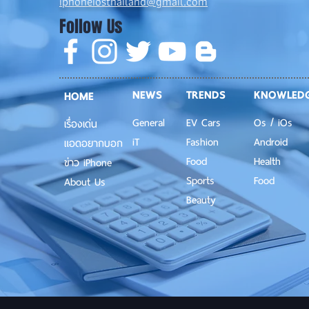
iphoneiosthailand@gmail.com
Follow Us
NEWS
TRENDS
KNOWLED
HOME
General
EV Cars
Os / iOs
เรื่องเด่น
iT
Fashion
Android
แอดอยากบอก
Food
Health
ข่าว iPhone
Sports
Food
About Us
Beauty