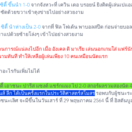
ิตี้ ขึ้นนำ 1-0
 จากจังหวะที่ เควิน เดอ บรอยน์ ยิงติดผู้เล่น
ซ ซัดด้วยขวาเข้าตุงข่ายไปอย่างสวยงาม
 ซิตี้ นำห่างเป็น 2-0
 จากที่ ฟิล โฟเด้น พาบอลสปีด ก่อนจ่ายบอล
งมาแปด้วยซ้ายโล่งๆ เข้าไปอย่างสวยงาม 
นการณ์แน่ลงไปอีก เมื่อ อังเคล ดิ มาเรีย เล่นนอกเกมใส่ แฟร์นัน
ทันที ทำให้เหลือผู้เล่นเพียง 10 คนเหมือนนัดแรก
ำอะไรกันเพิ่มไม่ได้ 
ตี้ เอาชนะ ปารีส แซงต์ แชร์กแมง ไป 2-0 สกอร์ผลรวมสองนัด 
นส์ ลีก ได้เป็นครั้งแรกในประวัติศาสตร์สโมสร
 รอพบกับผู้ชนะระ
ชนะเลิศ จะมีขึ้นในวันเสาร์ ที่ 29 พฤษภาคม 2564 นี้ ที่ อิสตันบ