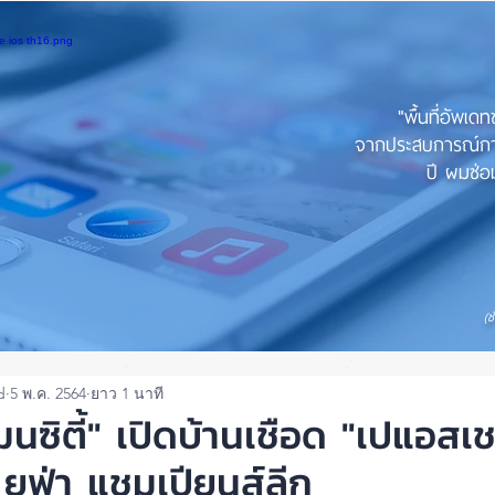
"พื้นที่อัพเด
จากประสบการณ์การใ
ปี ผมซ่อม
(ช
d
5 พ.ค. 2564
ยาว 1 นาที
มนซิตี้" เปิดบ้านเชือด "เปแอสเ
 ยูฟ่า แชมเปียนส์ลีก