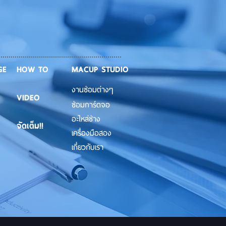
GE
HOW TO
MACUP STUDIO
งานซ่อมต่างๆ
VIDEO
ซ่อมการ์ดจอ
อะไหล่ช่าง
จัดเต็ม!!
เครื่องมือสอง
เกี่ยวกับเรา