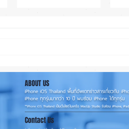
iOS 27 Beta 4 เพิ่มฟีเจอร์ใหม่
ลือ!
พร้อมแก้บั๊กชุดใหญ่ เตรียมความ
น้อย 
พร้อมก่อนปล่อยเวอร์ชันเต็ม! 📱
เล็ง 
ABOUT US
iPhone iOS Thailand พื้นที่อัพเดทข่าวสารเกี่ยวกับ 
iPhone ทุกรุ่นมากว่า 10 ปี ผมซ่อม iPhone ได้ทุกรุ่น
**
iPhone iOS
Thailand เป็นเว็บไซต์ในเครือ MacUp Studio รับซ่อม iPhone, iPa
Contact Us