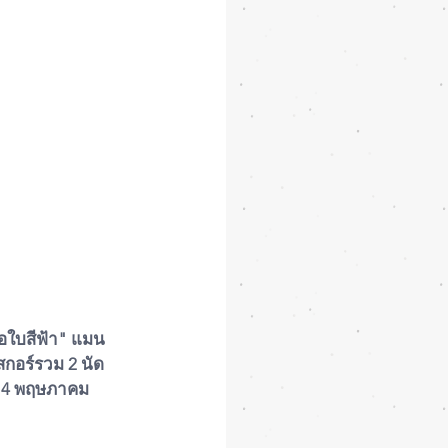
ือใบสีฟ้า" แมน
สกอร์รวม 2 นัด 
ี่ 4 พฤษภาคม 