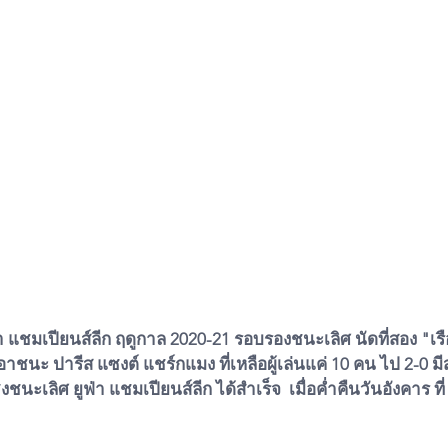
 แชมเปียนส์ลีก ฤดูกาล 2020-21 รอบรองชนะเลิศ นัดที่สอง "เร
นเอาชนะ ปารีส แซงต์ แชร์กแมง ที่เหลือผู้เล่นแค่ 10 คน ไป 2-0 มี
ชนะเลิศ ยูฟ่า แชมเปียนส์ลีก ได้สำเร็จ  เมื่อค่ำคืนวันอังคาร ท