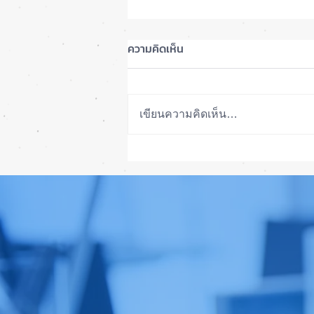
ความคิดเห็น
เขียนความคิดเห็น…
ลือ! iPhone 18e จะเพิ่ม RAM!
📱