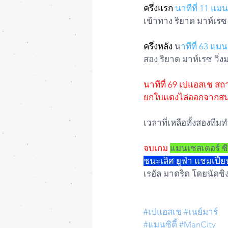
ครึ่งแรก 
นาทีที่ 11 แมนซ
เข้าทาง ริยาด มาห์เร
ครึ่งหลัง
 น
าทีที่ 63 แมน
สอง ริยาด มาห์เรซ วิ่
นาทีที่ 69 เปแอสเช สถา
ยกใบแดงไล่ออกจากสนาม
เวลาที่เหลือทั้งสองทีมท
จบเกม
แมนเชสเตอร์ ซิ
ชนะเลิศ ยูฟ่า แชมเปี้ย
เรอัล มาดริด โดยนัดชิง
#เปแอสเช
#เนย์มาร์
#แมนซิตี้
#ManCity