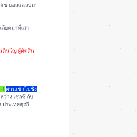
เปแอสเช บอลแฉลบมา
เลียดมาที่เสา
ดินโญ่ ผู้ตัดสิน
4-1
ผ่านเข้าไปชิง
หว่าง เชลซี กับ 
ูล ประเทศตุรกี