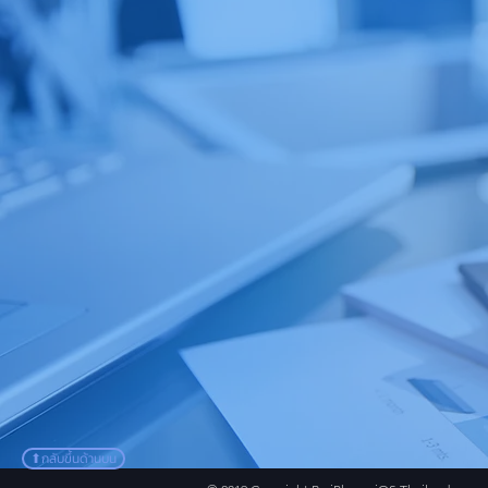
⬆︎กลับขึ้นด้านบน