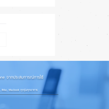
 iPhone 18 Pro อัปเกรด
แต่ราคาจ่อพุ่ง หันกลับมา
iPhone 17 Pro รุ่นเก่า 📱🤳
iPhone จากประสบการณ์การใช้
d, iMac, Macbook ทุกรุ่นทุกอาการ