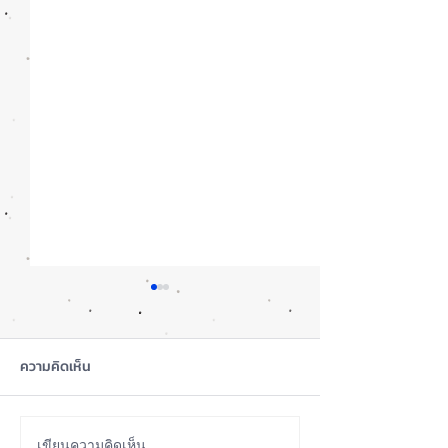
ความคิดเห็น
เขียนความคิดเห็น…