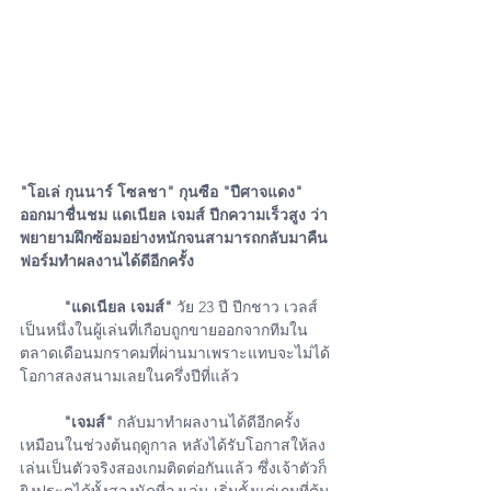
"โอเล่ กุนนาร์ โซลชา" กุนซือ "ปีศาจแดง" 
ออกมาชื่นชม แดเนียล เจมส์ ปีกความเร็วสูง ว่า
พยายามฝึกซ้อมอย่างหนักจนสามารถกลับมาคืน
ฟอร์มทำผลงานได้ดีอีกครั้ง
"แดเนียล เจมส์" 
วัย 23 ปี ปีกชาว เวลส์ 
เป็นหนึ่งในผู้เล่นที่เกือบถูกขายออกจากทีมใน
ตลาดเดือนมกราคมที่ผ่านมาเพราะแทบจะไม่ได้
โอกาสลงสนามเลยในครึ่งปีที่แล้ว
"เจมส์"
 กลับมาทำผลงานได้ดีอีกครั้ง
เหมือนในช่วงต้นฤดูกาล หลังได้รับโอกาสให้ลง
เล่นเป็นตัวจริงสองเกมติดต่อกันแล้ว ซึ่งเจ้าตัวก็