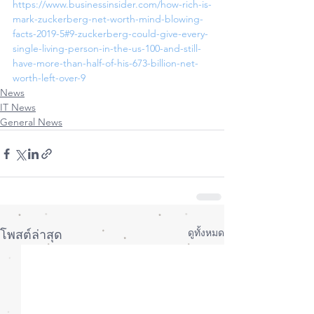
https://www.businessinsider.com/how-rich-is-
mark-zuckerberg-net-worth-mind-blowing-
facts-2019-5#9-zuckerberg-could-give-every-
single-living-person-in-the-us-100-and-still-
have-more-than-half-of-his-673-billion-net-
worth-left-over-9
News
IT News
General News
ดูทั้งหมด
โพสต์ล่าสุด