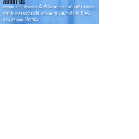
ABOUT US
เวอร์ชันเต็ม! 📱
รุ่นเก่า 📱🤳
iPhone iOS Thailand พื้นที่อัพเดทข่าวสารเกี่ยวกับ iPhone
จากประสบการณ์การใช้ iPhone ทุกรุ่นมากว่า 10 ปี ผม
ซ่อม iPhone ได้ทุกรุ่น
**
iPhone iOS
Thailand เป็นเว็บไซต์ในเครือ MacUp Studio รับซ่อม iPhone, iPad,
iMac, Macbook ทุกรุ่นทุกอาการ
Contact Us
iphoneiosthailand@gmail.com
Follow Us
HOME
NEWS
TRENDS
MACUP STUDIO
KNOWLEDGE
EV Cars
เรื่องเด่น
General
งานซ่อมต่างๆ
Os / iOs
Fashion
แอดอยากบอก
iT
Android
ข่าว iPhone
Food
ซ่อมการ์ดจอ
Health
About Us
Sports
Food
อะไหล่ช่าง
Beauty
เครื่องมือสอง
HOW TO
VIDEO
จัดเต็ม!!
เกี่ยวกับเรา