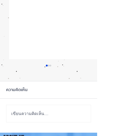
ความคิดเห็น
iOS 27 Beta 4 เพิ่มฟีเจอร์
ลือ! iPhone 18 P
เขียนความคิดเห็น…
ใหม่ พร้อมแก้บั๊กชุดใหญ่
เกรดน้อย แต่ราคาจ
เตรียมความพร้อมก่อนปล่อย
กลับมาเล็ง iPhon