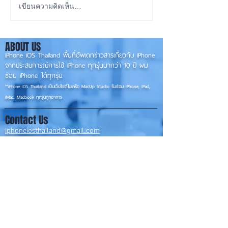
iOS 27 ทำ iPhone จอใหญ่
ลือ! iPhone 18e จ
เขียนความคิดเห็น…
ขึ้น น่าใช้กว่าเดิม หลายแอปร
RAM! 📱
องรับแนวนอนเต็มรูปแบบ! 📱
ABOUT US
✨
iPhone iOS Thailand พื้นที่อัพเดทข่าวสารเกี่ยวกับ iPhone
จากประสบการณ์การใช้ iPhone ทุกรุ่นมากว่า 10 ปี ผม
ซ่อม iPhone ได้ทุกรุ่น
**
iPhone iOS
Thailand เป็นเว็บไซต์ในเครือ MacUp Studio รับซ่อม iPhone, iPad,
iMac, Macbook ทุกรุ่นทุกอาการ
Contact Us
iphoneiosthailand@gmail.com
Follow Us
HOME
NEWS
TRENDS
MACUP STUDIO
KNOWLEDGE
EV Cars
เรื่องเด่น
General
งานซ่อมต่างๆ
Os / iOs
Fashion
แอดอยากบอก
iT
Android
ข่าว iPhone
Food
ซ่อมการ์ดจอ
Health
About Us
Sports
Food
อะไหล่ช่าง
Beauty
เครื่องมือสอง
HOW TO
VIDEO
จัดเต็ม!!