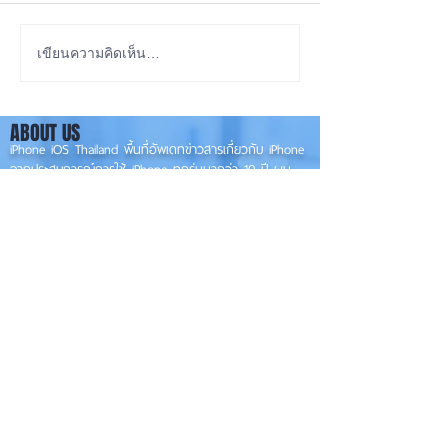
ซื้อรุ่นไหนดี? iPhone 18
iOS 27 Beta 4 เพิ
เขียนความคิดเห็น…
Pro หรือ Ultra 📱
ใหม่ พร้อมแก้บั๊กช
เตรียมความพร้อม
ABOUT US
เวอร์ชันเต็ม! 📱
iPhone iOS Thailand พื้นที่อัพเดทข่าวสารเกี่ยวกับ iPhone
จากประสบการณ์การใช้ iPhone ทุกรุ่นมากว่า 10 ปี ผม
ซ่อม iPhone ได้ทุกรุ่น
**
iPhone iOS
Thailand เป็นเว็บไซต์ในเครือ MacUp Studio รับซ่อม iPhone, iPad,
iMac, Macbook ทุกรุ่นทุกอาการ
Contact Us
iphoneiosthailand@gmail.com
Follow Us
HOME
NEWS
TRENDS
MACUP STUDIO
KNOWLEDGE
EV Cars
เรื่องเด่น
General
งานซ่อมต่างๆ
Os / iOs
Fashion
แอดอยากบอก
iT
Android
ข่าว iPhone
Food
ซ่อมการ์ดจอ
Health