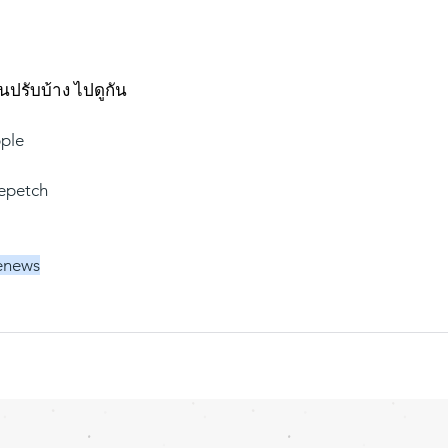
นปรับบ้าง ไปดูกัน
ple
repetch
enews