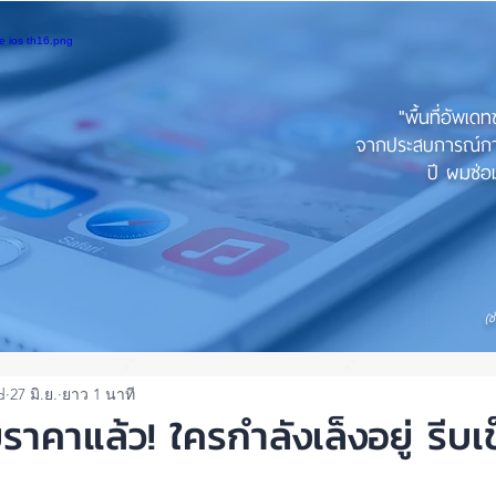
"พื้นที่อัพเด
จากประสบการณ์การใ
ปี ผมซ่อม
(ช
d
27 มิ.ย.
ยาว 1 นาที
าคาแล้ว! ใครกำลังเล็งอยู่ รีบเ
