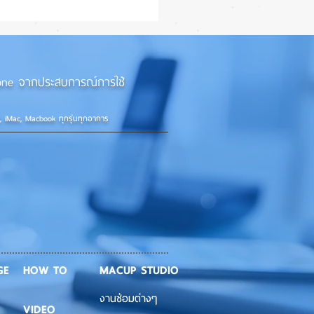
27 ทำ iPhone จอใหญ่ขึ้น
้กว่าเดิม หลายแอปรองรับ
อนเต็มรูปแบบ! 📱✨
iPhone จากประสบการณ์การใช้
d, iMac, Macbook ทุกรุ่นทุกอาการ
GE
HOW TO
MACUP STUDIO
งานซ่อมต่างๆ
VIDEO