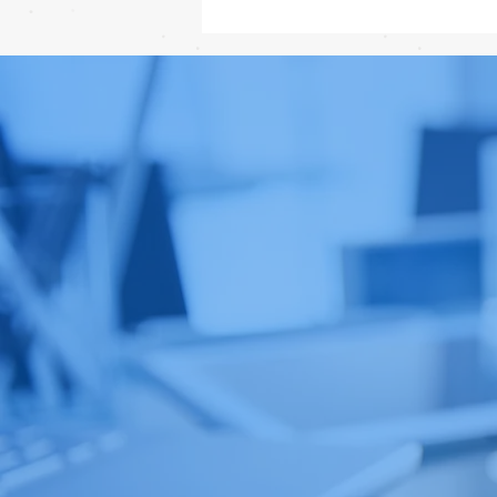
เทียบกันให้ชัดๆ! ส่องคาดการณ์
สเปก iPhone 18 Pro 👀📱✨