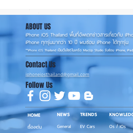
รอดปาฏิหาริย์ iPhone 17 Pro
iOS 
Max ตกจากฟ้าไม่พัง! ⚡📱
น่าใช
แนวน
ABOUT US
iPhone iOS Thailand พื้นที่อัพเดทข่าวสารเกี่ยวกับ 
iPhone ทุกรุ่นมากว่า 10 ปี ผมซ่อม iPhone ได้ทุกรุ่น
**
iPhone iOS
Thailand เป็นเว็บไซต์ในเครือ MacUp Studio รับซ่อม iPhone, iPa
Contact Us
iphoneiosthailand@gmail.com
Follow Us
NEWS
TRENDS
KNOWLED
HOME
General
EV Cars
Os / iOs
เรื่องเด่น