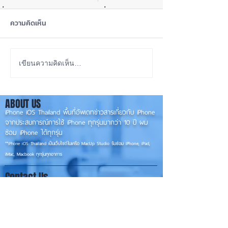
ความคิดเห็น
ซื้อรุ่นไหนดี? iPhone 18
ลือ! MacBook Pro
เขียนความคิดเห็น…
Pro หรือ Ultra 📱
ใหม่แบบ MacBook
แต่ Ultra ยังเหนือ
ABOUT US
💫
iPhone iOS Thailand พื้นที่อัพเดทข่าวสารเกี่ยวกับ iPhone
จากประสบการณ์การใช้ iPhone ทุกรุ่นมากว่า 10 ปี ผม
ซ่อม iPhone ได้ทุกรุ่น
**
iPhone iOS
Thailand เป็นเว็บไซต์ในเครือ MacUp Studio รับซ่อม iPhone, iPad,
iMac, Macbook ทุกรุ่นทุกอาการ
Contact Us
iphoneiosthailand@gmail.com
Follow Us