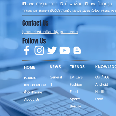
iPhone ทุกรุ่นมากว่า 10 ปี ผมซ่อม iPhone ได้ทุกรุ่น
**
iPhone iOS
Thailand เป็นเว็บไซต์ในเครือ MacUp Studio รับซ่อม iPhone, iPa
Contact Us
iphoneiosthailand@gmail.com
Follow Us
NEWS
TRENDS
KNOWLED
HOME
General
EV Cars
Os / iOs
เรื่องเด่น
iT
Fashion
Android
แอดอยากบอก
Food
Health
ข่าว iPhone
Sports
Food
About Us
Beauty