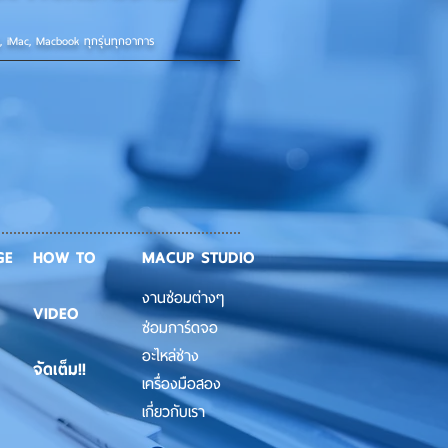
d, iMac, Macbook ทุกรุ่นทุกอาการ
GE
HOW TO
MACUP STUDIO
งานซ่อมต่างๆ
VIDEO
ซ่อมการ์ดจอ
อะไหล่ช่าง
จัดเต็ม!!
เครื่องมือสอง
เกี่ยวกับเรา