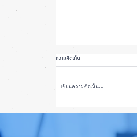
ความคิดเห็น
เขียนความคิดเห็น…
ลือ! iPhone 18e จะเพิ่ม RAM!
📱