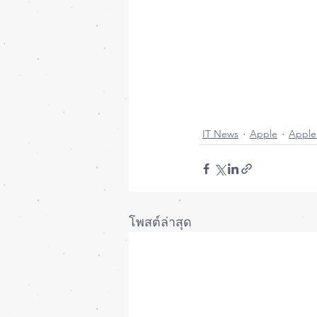
#iPhone
#iPad
#Mac
#
#iPhone11
#iPhone11
#iOs
#Os
#iPadOs
#W
#iPadMini
#iPadPro
#Macbook
#Pro
#Air
#
#iPhoneiOsThailand
#
#MacUpStudio
#Fixit
IT News
Apple
Apple
โพสต์ล่าสุด