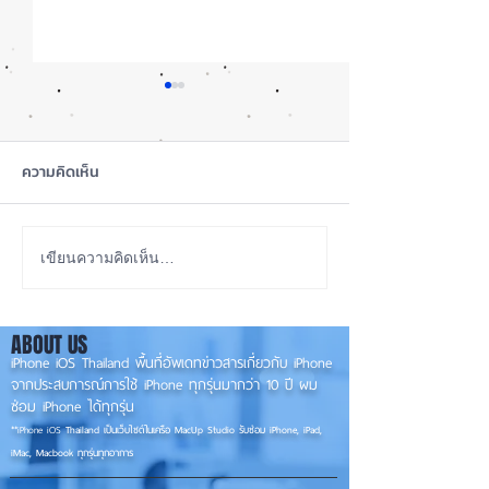
ความคิดเห็น
iOS 27 ทำ iPhone จอใหญ่
ลือ! iPhone 18e จ
เขียนความคิดเห็น…
ขึ้น น่าใช้กว่าเดิม หลายแอปร
RAM! 📱
องรับแนวนอนเต็มรูปแบบ! 📱
ABOUT US
✨
iPhone iOS Thailand พื้นที่อัพเดทข่าวสารเกี่ยวกับ iPhone
จากประสบการณ์การใช้ iPhone ทุกรุ่นมากว่า 10 ปี ผม
ซ่อม iPhone ได้ทุกรุ่น
**
iPhone iOS
Thailand เป็นเว็บไซต์ในเครือ MacUp Studio รับซ่อม iPhone, iPad,
iMac, Macbook ทุกรุ่นทุกอาการ