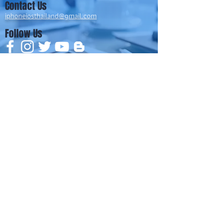
Contact Us
iphoneiosthailand@gmail.com
Follow Us
HOME
NEWS
TRENDS
MACUP STUDIO
KNOWLEDGE
EV Cars
เรื่องเด่น
General
งานซ่อมต่างๆ
Os / iOs
Fashion
แอดอยากบอก
iT
Android
ข่าว iPhone
Food
ซ่อมการ์ดจอ
Health
About Us
Sports
Food
อะไหล่ช่าง
Beauty
เครื่องมือสอง
HOW TO
VIDEO
จัดเต็ม!!
เกี่ยวกับเรา