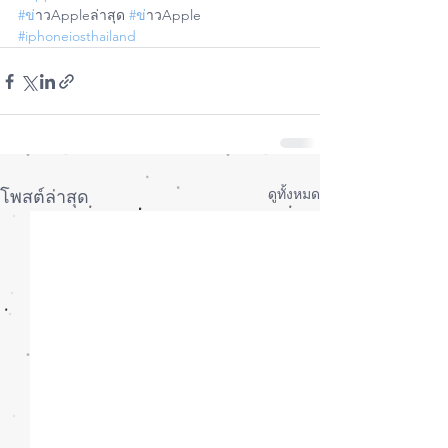
#ข
่าวAppleล่าสุด 
#ข
่าวApple
#iphoneiosthailand
ดูทั้งหมด
โพสต์ล่าสุด