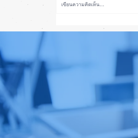
เขียนความคิดเห็น…
ลือ! iPhone 18e จะเพิ่ม RAM!
📱