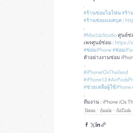
.
#ร้านซ่อมไอโฟน
#ร้า
#ร้านซ่อมแมคบุค
 : 
htt
.
#MacUpStudio
 ศูนย์ซ
เพจศูนย์ซ่อม : 
https:/
#ซ่อมiPhone
#ซ่อมiPa
ตัวอย่างงานซ่อม iPhon
.
#iPhoneiOsThailand
#iPhone13
#AirPodsP
#ช่วยเหลือผู้ใช้iPhone
.
ทีมงาน : iPhone iOs T
News
Apple
AirPods