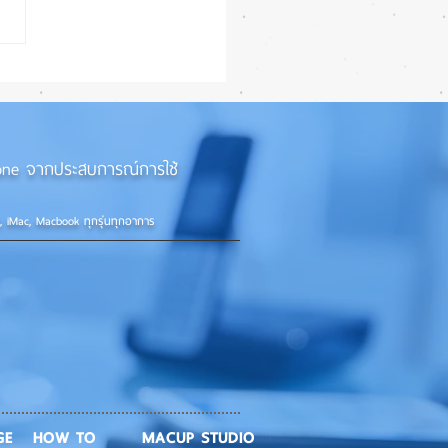
7 Beta 4 เพิ่มฟีเจอร์ใหม่
แก้บั๊กชุดใหญ่ เตรียมความ
ก่อนปล่อยเวอร์ชันเต็ม! 📱
iPhone จากประสบการณ์การใช้
d, iMac, Macbook ทุกรุ่นทุกอาการ
GE
HOW TO
MACUP STUDIO