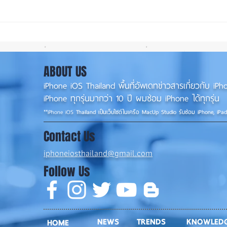
ซื้อรุ่นไหนดี? iPhone 18 Pro
iOS 2
หรือ Ultra 📱
พร้อม
พร้อม
ABOUT US
iPhone iOS Thailand พื้นที่อัพเดทข่าวสารเกี่ยวกับ 
iPhone ทุกรุ่นมากว่า 10 ปี ผมซ่อม iPhone ได้ทุกรุ่น
**
iPhone iOS
Thailand เป็นเว็บไซต์ในเครือ MacUp Studio รับซ่อม iPhone, iPa
Contact Us
iphoneiosthailand@gmail.com
Follow Us
NEWS
TRENDS
KNOWLED
HOME