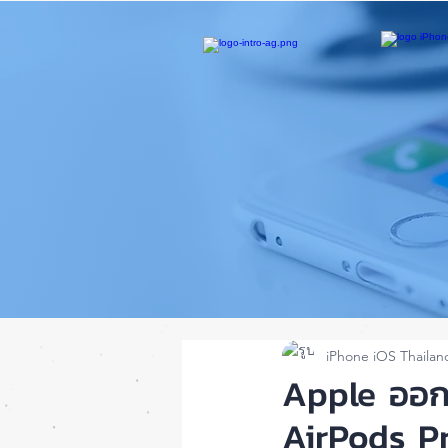
iPhone iOS Thailan
Apple ออกเ
AirPods P