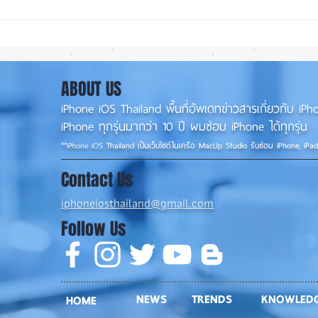
iOS 27 ทำ iPhone จอใหญ่ขึ้น
ลือ! 
น่าใช้กว่าเดิม หลายแอปรองรับ
📱
แนวนอนเต็มรูปแบบ! 📱✨
ABOUT US
iPhone iOS Thailand พื้นที่อัพเดทข่าวสารเกี่ยวกับ 
iPhone ทุกรุ่นมากว่า 10 ปี ผมซ่อม iPhone ได้ทุกรุ่น
**
iPhone iOS
Thailand เป็นเว็บไซต์ในเครือ MacUp Studio รับซ่อม iPhone, iPa
Contact Us
iphoneiosthailand@gmail.com
Follow Us
NEWS
TRENDS
KNOWLED
HOME