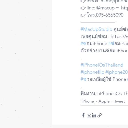
👉inbox: m.me/iphone
👉line: @macup =  htt
👉โทร.095-6565090
——————— 
#MacUpStudio
 ศูนย์ซ
เพจศูนย์ซ่อม : https
#ซ
่อมiPhone 
#ซ
่อมiPa
ตัวอย่างงานซ่อม iPhon
.
#iPhoneiOsThailand
#iphonefilp
#iphone20
#ช
่วยเหลือผู้ใช้iPhone 
.
ทีมงาน : iPhone iOs T
iPhone
Apple
Tweet