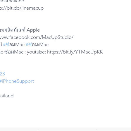
iosthailand 
p://bit.do/linemacup
่อมผลิตภัณฑ์ Apple
://www.facebook.com/MacUpStudio/
d 
#ซ
่อมMac 
#ซ
่อมiMac
e ซ่อมMac : youtube: https://bit.ly/YTMacUpKK
23
#iPhoneSupport
hailand