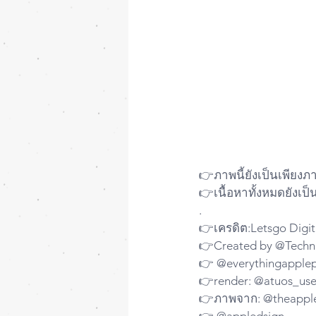
👉ภาพนี้ยังเป็นเพียงภ
👉เนื้อหาทั้งหมดยังเป
.
👉เครดิต:Letsgo Digit
👉Created by @Techn
👉 @everythingapple
👉render: @atuos_use
👉ภาพจาก: @theappl