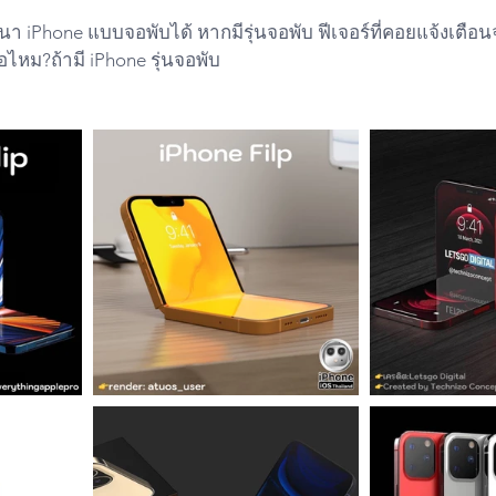
า iPhone แบบจอพับได้ หากมีรุ่นจอพับ ฟีเจอร์ที่คอยแจ้งเตือ
อไหม?ถ้ามี iPhone รุ่นจอพับ 