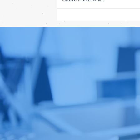
รอดปาฏิหาริย์ iPhone 17 Pro
Max ตกจากฟ้าไม่พัง! ⚡📱