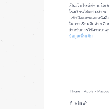
เป็นเว็บไซต์ที่ช่วยให
โรงเรียนได้อย่างง่ายดา
, เข้าถึงเเอพเเละหนังส
ในการเรียนอีกด้วย อีก
สำหรับการใช้งานบนอุป
ข้อมูลเพิ่มเติม
#iPhone
#iPad
#Mac
#
#iPhone11
#iPhone11
#iOs
#Os
#iPadOs
#W
#iPadMini
#iPadPro
#
#Macbook
#Pro
#Air
#
#iPhoneiOsThailand
#
#MacUpStudio
#Fixit
iPhone
Apple
Macbo