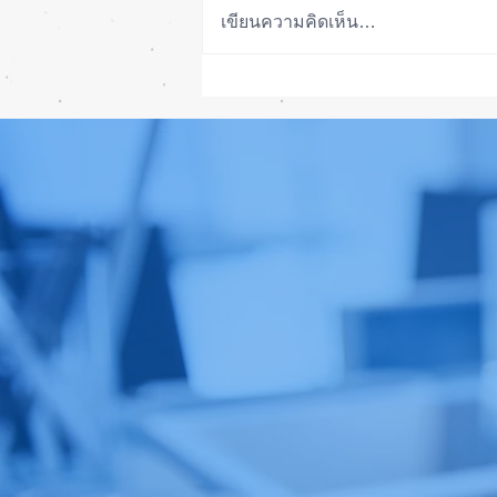
เขียนความคิดเห็น…
เทียบกันให้ชัดๆ! ส่องคาดการณ์
สเปก iPhone 18 Pro 👀📱✨