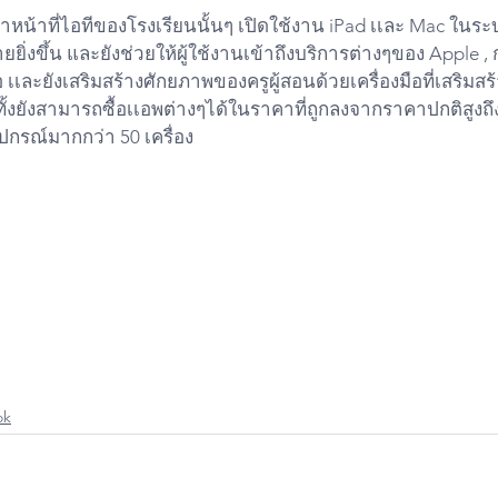
้เจ้าหน้าที่ไอทีของโรงเรียนนั้นๆ เปิดใช้งาน iPad เเละ Mac ใน
ยยิ่งขึ้น และยังช่วยให้ผู้ใช้งานเข้าถึงบริการต่างๆของ Apple , 
ือ เเละยังเสริมสร้างศักยภาพของครูผู้สอนด้วยเครื่องมือที่เสริ
ทั้งยังสามารถซื้อเเอพต่างๆได้ในราคาที่ถูกลงจากราคาปกติสูงถึ
กรณ์มากกว่า 50 เครื่อง
Apple
Pro
#iPhone11ProMax
atchOs
AppleWatch
Retina
#Touchbar
#iMac
UserThailand
Up
#AppleUserThailand
ok