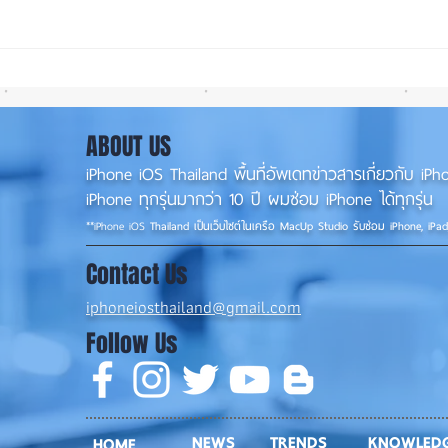
รอดปาฏิหาริย์ iPhone 17 Pro
iOS 
Max ตกจากฟ้าไม่พัง! ⚡📱
น่าใช
แนวน
ABOUT US
iPhone iOS Thailand พื้นที่อัพเดทข่าวสารเกี่ยวกับ 
iPhone ทุกรุ่นมากว่า 10 ปี ผมซ่อม iPhone ได้ทุกรุ่น
**
iPhone iOS
Thailand เป็นเว็บไซต์ในเครือ MacUp Studio รับซ่อม iPhone, iPa
Contact Us
iphoneiosthailand@gmail.com
Follow Us
NEWS
TRENDS
KNOWLED
HOME