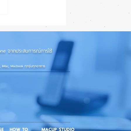
27 ทำ iPhone จอใหญ่ขึ้น
้กว่าเดิม หลายแอปรองรับ
อนเต็มรูปแบบ! 📱✨
iPhone จากประสบการณ์การใช้
d, iMac, Macbook ทุกรุ่นทุกอาการ
GE
HOW TO
MACUP STUDIO