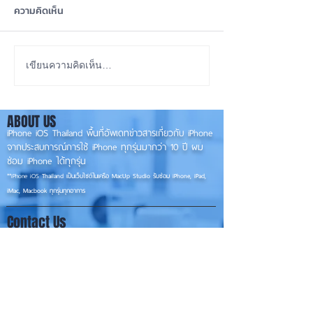
ความคิดเห็น
เทียบกันให้ชัดๆ! ส่องคาด
รอดปาฏิหาริย์ iP
เขียนความคิดเห็น…
การณ์สเปก iPhone 18 Pro
Pro Max ตกจากฟ้า
👀📱✨
📱
ABOUT US
iPhone iOS Thailand พื้นที่อัพเดทข่าวสารเกี่ยวกับ iPhone
จากประสบการณ์การใช้ iPhone ทุกรุ่นมากว่า 10 ปี ผม
ซ่อม iPhone ได้ทุกรุ่น
**
iPhone iOS
Thailand เป็นเว็บไซต์ในเครือ MacUp Studio รับซ่อม iPhone, iPad,
iMac, Macbook ทุกรุ่นทุกอาการ
Contact Us
iphoneiosthailand@gmail.com
Follow Us
HOME
NEWS
TRENDS
MACUP STUDIO
KNOWLEDGE