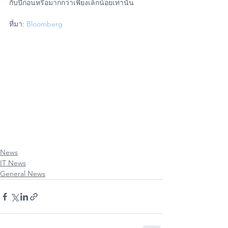
กับปีก่อนหรือมากกว่าเพียงเล็กน้อยเท่านั้น
ที่มา: 
Bloomberg
#Apple
#iPhone
#iPad
#Mac
#Macbook
#MacAir
#iMac
#MacPro
#AppleWatch
#iOs
#Os
#iPadOs
#iPhone11
#iPhone11Pro
#iPhone11ProMax
#AppleUserThailand
#iPhoneiOsThailand
#ItUser
#MacUpStoreOnline
#MacUpStudioBangkok
#iPhoneiOsUser
#iPadOsUser
#WatchOsUser
#UserThailand
#MacUpStudio
#FixitUp
#ซ่อมMac
#ซ่อมiPhone
#ซ่อมiPad
#ซ่อมAppleWatch
News
IT News
General News