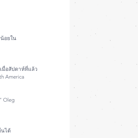
งน้อยใน
อสัปดาห์ที่แล้ว 
th America
” Oleg 
่นได้