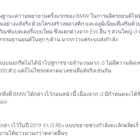
3 ในฐานะความพยายามครั้งแรกของ BMW ในการผลิตรถยนต์ไฟ
อย่างแท้จริง ด้วยโครงสร้างพลาสติก และอลูมิเนียมที่เสริมด้
ณฑ์แบตเตอรี่แบบใหม่ ซึ่งแตกต่างจาก EVs อื่น ๆ ส่วนใหญ่ i3
รรมยานยนต์ในทุก ๆ ด้าน มากกว่าแค่ระบบส่งกำลัง
แบบนอกรีตไม่ได้นำไปสู่การขายจำนวนมาก i3 ไม่มีความล้มเ
00 ตัว) แต่ก็ไม่ใช่รถตลาดมวลชนที่แท้จริงเช่นกัน
สิ่งที่ BMW ได้กล่าวไว้ก่อนหน้านี้ เนื่องจาก i3 มีกำหนดจะได้
2564
ล่าวไว้ในปี 2019 ว่า i3 REx แบบขยายช่วงกำลังจะเลิกผลิตเร็วๆ
ช้งานได้ยาวนานกว่าตลาดอื่นๆ