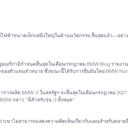
ยนต์ไฟฟ้าขนาดเล็กแต่ยิ่งใหญ่ในด้านนวัตกรรม สิ้นสุดแล้ว—อย่า
ัฐอเมริกามีกำหนดสิ้นสุดในเดือนกรกฎาคม BMW Blog รายงานเมื่
วของตัวแทนจำหน่าย ซึ่งขณะนี้ได้รับการยืนยันโดย BMW Nor
่าการผลิต BMW i3 ในสหรัฐฯ จะสิ้นสุดในเดือนกรกฎาคม 2021
W กล่าว "นี่สำหรับรุ่น i3 ทั้งหมด"
มว่าเขาไม่สามารถแสดงความคิดเห็นเกี่ยวกับแผนสำหรับตลาดอื