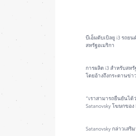
บีเอ็มดับเบิลยู i3 รถ
สหรัฐอเมริกา
การผลิต i3 สำหรับสหร
โดยอ้างถึงกระดานข่า
“เราสามารถยืนยันได้ว
Satanovsky โฆษกของ BM
Satanovsky กล่าวเสริ