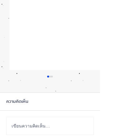
ความคิดเห็น
เทียบกันให้ชัดๆ! ส่องคาด
รอดปาฏิหาริย์ iP
เขียนความคิดเห็น…
การณ์สเปก iPhone 18 Pro
Pro Max ตกจากฟ้า