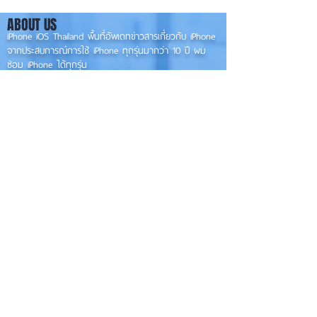
👀📱✨
📱
ABOUT US
iPhone iOS Thailand พื้นที่อัพเดทข่าวสารเกี่ยวกับ iPhone
จากประสบการณ์การใช้ iPhone ทุกรุ่นมากว่า 10 ปี ผม
ซ่อม iPhone ได้ทุกรุ่น
**
iPhone iOS
Thailand เป็นเว็บไซต์ในเครือ MacUp Studio รับซ่อม iPhone, iPad,
iMac, Macbook ทุกรุ่นทุกอาการ
Contact Us
iphoneiosthailand@gmail.com
Follow Us
HOME
NEWS
TRENDS
MACUP STUDIO
KNOWLEDGE
EV Cars
เรื่องเด่น
General
งานซ่อมต่างๆ
Os / iOs
Fashion
แอดอยากบอก
iT
Android
ข่าว iPhone
Food
ซ่อมการ์ดจอ
Health
About Us
Sports
Food
อะไหล่ช่าง
Beauty
เครื่องมือสอง
HOW TO
VIDEO
จัดเต็ม!!
เกี่ยวกับเรา