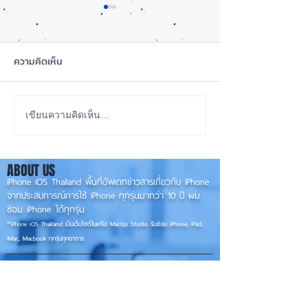
ความคิดเห็น
iOS 27 ทำ iPhone จอใหญ่
ลือ! iPhone 18e จ
เขียนความคิดเห็น…
ขึ้น น่าใช้กว่าเดิม หลายแอปร
RAM! 📱
องรับแนวนอนเต็มรูปแบบ! 📱
ABOUT US
✨
iPhone iOS Thailand พื้นที่อัพเดทข่าวสารเกี่ยวกับ iPhone
จากประสบการณ์การใช้ iPhone ทุกรุ่นมากว่า 10 ปี ผม
ซ่อม iPhone ได้ทุกรุ่น
**
iPhone iOS
Thailand เป็นเว็บไซต์ในเครือ MacUp Studio รับซ่อม iPhone, iPad,
iMac, Macbook ทุกรุ่นทุกอาการ
Contact Us
iphoneiosthailand@gmail.com
Follow Us