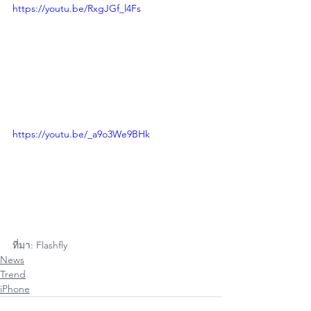
https://youtu.be/RxgJGf_l4Fs
https://youtu.be/_a9o3We9BHk
ที่มา: Flashfly
News
Trend
iPhone