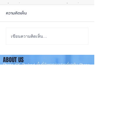
ความคิดเห็น
iOS 27 ทำ iPhone จอใหญ่
ลือ! iPhone 18e จ
เขียนความคิดเห็น…
ขึ้น น่าใช้กว่าเดิม หลายแอปร
RAM! 📱
องรับแนวนอนเต็มรูปแบบ! 📱
ABOUT US
✨
iPhone iOS Thailand พื้นที่อัพเดทข่าวสารเกี่ยวกับ iPhone
จากประสบการณ์การใช้ iPhone ทุกรุ่นมากว่า 10 ปี ผม
ซ่อม iPhone ได้ทุกรุ่น
**
iPhone iOS
Thailand เป็นเว็บไซต์ในเครือ MacUp Studio รับซ่อม iPhone, iPad,
iMac, Macbook ทุกรุ่นทุกอาการ
Contact Us
iphoneiosthailand@gmail.com
Follow Us