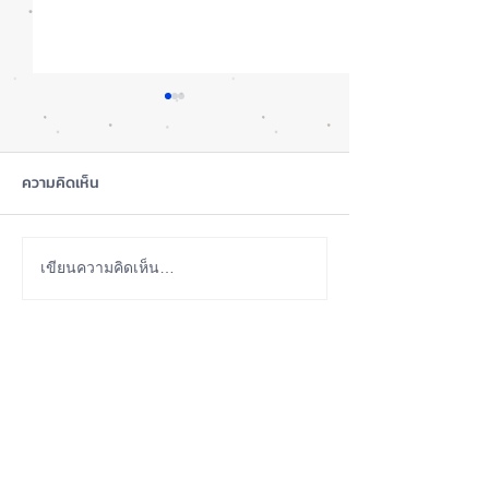
ความคิดเห็น
สุขภาพแบตลด เครื่องปกติ
เปรียบเทียบ iPho
เขียนความคิดเห็น…
ไหม? iPhone
Vs. 12Pro Vs. iP
13Pro
ABOUT US
iPhone iOS Thailand พื้นที่อัพเดทข่าวสารเกี่ยวกับ iPhone
จากประสบการณ์การใช้ iPhone ทุกรุ่นมากว่า 10 ปี ผม
ซ่อม iPhone ได้ทุกรุ่น
**
iPhone iOS
Thailand เป็นเว็บไซต์ในเครือ MacUp Studio รับซ่อม iPhone, iPad,
iMac, Macbook ทุกรุ่นทุกอาการ