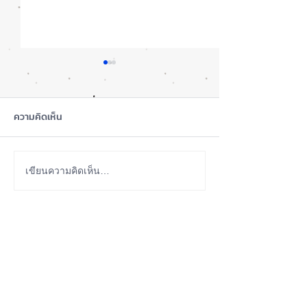
ความคิดเห็น
สุขภาพแบตลด เครื่องปกติ
เปรียบเทียบ iPho
เขียนความคิดเห็น…
ไหม? iPhone
Vs. 12Pro Vs. iP
13Pro
ABOUT US
iPhone iOS Thailand พื้นที่อัพเดทข่าวสารเกี่ยวกับ iPhone
จากประสบการณ์การใช้ iPhone ทุกรุ่นมากว่า 10 ปี ผม
ซ่อม iPhone ได้ทุกรุ่น
**
iPhone iOS
Thailand เป็นเว็บไซต์ในเครือ MacUp Studio รับซ่อม iPhone, iPad,
iMac, Macbook ทุกรุ่นทุกอาการ